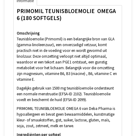
Informatie
PRIMOMIL TEUNISBLOEMOLIE OMEGA
6 (180 SOFTGELS)
Omschrijving
Teunisbloemolie (Primomil) is een belangrijke bron van GLA
(gamma-linoleenzuur), een onverzadigd vetzuur, komt
practisch niet in de voeding voor en wordt gevormd uit
linolzuur. Deze omzetting verloopt niet altijd optimaal,
waardoor er een tekort aan PGE1 ontstaat, een gunstig
metaboliet voor het lichaam. Belangrijk voor die omzetting
zijn magnesium, vitamine B6, B3 (niacine) , B6, vitamine C en
vitamine E.
Dagelijks gebruik van 1500 mg teunisbloemolie ondersteunt
een normale menstruatie (EFSA-ID 2102). Teunisbloemolie
voedt en beschermt de huid (EFSA-ID 2099).
PRIMOMIL TEUNISBLOEMOLIE OMEGA 6 van Deba Pharma is
hypoallergeen en bevat geen bewaarmiddelen, kunstmatige
kleur- of smaakstoffen, gist, suiker, lactose, gluten, maïs,
soja, zout, zetmeel, melk en tarwe.
Ingrediënten per softgel