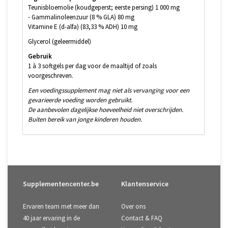
Teunisbloemolie (koudgeperst; eerste persing) 1 000 mg
- Gammalinoleenzuur (8 % GLA) 80 mg
Vitamine E (d-alfa) (83,33 % ADH) 10 mg
Glycerol (geleermiddel)
Gebruik
1 à 3 softgels per dag voor de maaltijd of zoals
voorgeschreven.
Een voedingssupplement mag niet als vervanging voor een
gevarieerde voeding worden gebruikt.
De aanbevolen dagelijkse hoeveelheid niet overschrijden.
Buiten bereik van jonge kinderen houden.
Supplementencenter.be
Klantenservice
Ervaren team met meer dan
Over ons
40 jaar ervaring in de
Contact & FAQ