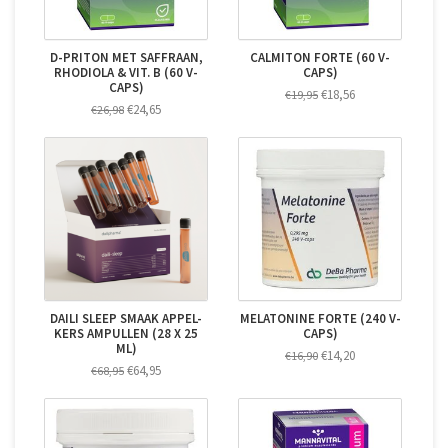
D-PRITON MET SAFFRAAN,
CALMITON FORTE (60 V-
RHODIOLA & VIT. B (60 V-
CAPS)
CAPS)
€18,56
€19,95
€24,65
€26,98
DAILI SLEEP SMAAK APPEL-
MELATONINE FORTE (240 V-
KERS AMPULLEN (28 X 25
CAPS)
ML)
€14,20
€16,90
€64,95
€68,95