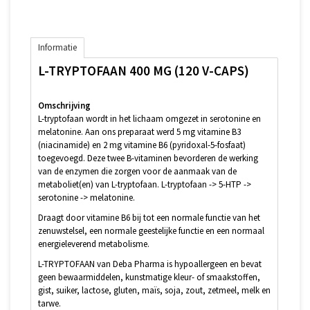
Informatie
L-TRYPTOFAAN 400 MG (120 V-CAPS)
Omschrijving
L-tryptofaan wordt in het lichaam omgezet in serotonine en
melatonine. Aan ons preparaat werd 5 mg vitamine B3
(niacinamide) en 2 mg vitamine B6 (pyridoxal-5-fosfaat)
toegevoegd. Deze twee B-vitaminen bevorderen de werking
van de enzymen die zorgen voor de aanmaak van de
metaboliet(en) van L-tryptofaan. L-tryptofaan -> 5-HTP ->
serotonine -> melatonine.
Draagt door vitamine B6 bij tot een normale functie van het
zenuwstelsel, een normale geestelijke functie en een normaal
energieleverend metabolisme.
L-TRYPTOFAAN van Deba Pharma is hypoallergeen en bevat
geen bewaarmiddelen, kunstmatige kleur- of smaakstoffen,
gist, suiker, lactose, gluten, maïs, soja, zout, zetmeel, melk en
tarwe.