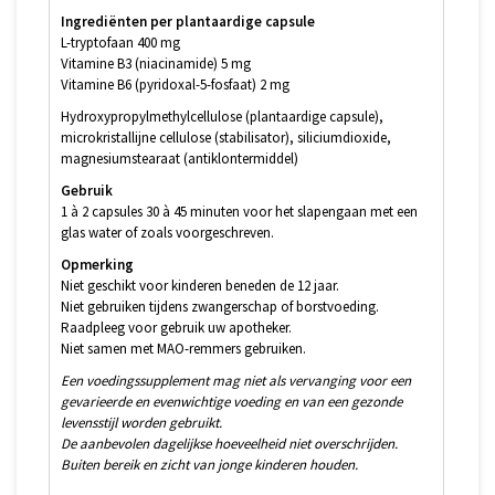
Ingrediënten per plantaardige capsule
L-tryptofaan 400 mg
Vitamine B3 (niacinamide) 5 mg
Vitamine B6 (pyridoxal-5-fosfaat) 2 mg
Hydroxypropylmethylcellulose (plantaardige capsule),
microkristallijne cellulose (stabilisator), siliciumdioxide,
magnesiumstearaat (antiklontermiddel)
Gebruik
1 à 2 capsules 30 à 45 minuten voor het slapengaan met een
glas water of zoals voorgeschreven.
Opmerking
Niet geschikt voor kinderen beneden de 12 jaar.
Niet gebruiken tijdens zwangerschap of borstvoeding.
Raadpleeg voor gebruik uw apotheker.
Niet samen met MAO-remmers gebruiken.
Een voedingssupplement mag niet als vervanging voor een
gevarieerde en evenwichtige voeding en van een gezonde
levensstijl worden gebruikt.
De aanbevolen dagelijkse hoeveelheid niet overschrijden.
Buiten bereik en zicht van jonge kinderen houden.