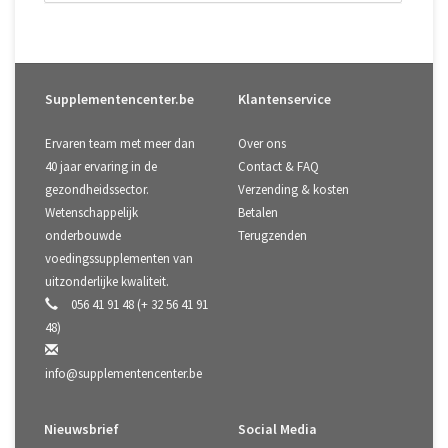
Supplementencenter.be
Klantenservice
Ervaren team met meer dan
Over ons
40 jaar ervaring in de
Contact & FAQ
gezondheidssector.
Verzending & kosten
Wetenschappelijk
Betalen
onderbouwde
Terugzenden
voedingssupplementen van
uitzonderlijke kwaliteit.
056 41 91 48 (+ 32 56 41 91
48)
info@supplementencenter.be
Nieuwsbrief
Social Media