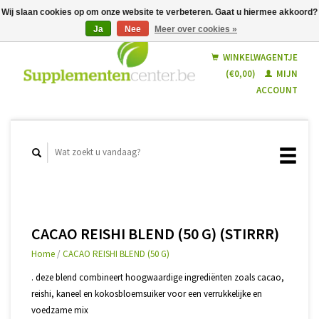
Wij slaan cookies op om onze website te verbeteren. Gaat u hiermee akkoord?
Ja
Nee
Meer over cookies »
Nederlands
Français
WINKELWAGENTJE
(€0,00)
MIJN
ACCOUNT
CACAO REISHI BLEND (50 G) (STIRRR)
Home
/
CACAO REISHI BLEND (50 G)
. deze blend combineert hoogwaardige ingrediënten zoals cacao,
reishi, kaneel en kokosbloemsuiker voor een verrukkelijke en
voedzame mix