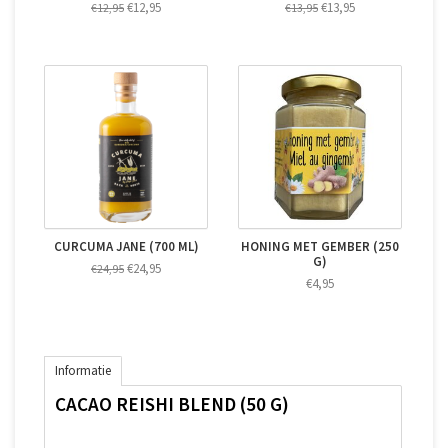
€12,95
€13,95
€12,95
€13,95
CURCUMA JANE (700 ML)
HONING MET GEMBER (250
G)
€24,95
€24,95
€4,95
Informatie
CACAO REISHI BLEND (50 G)