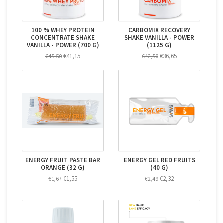
100 % WHEY PROTEIN
CARBOMIX RECOVERY
CONCENTRATE SHAKE
SHAKE VANILLA - POWER
VANILLA - POWER (700 G)
(1125 G)
€41,15
€36,65
€45,50
€42,50
ENERGY FRUIT PASTE BAR
ENERGY GEL RED FRUITS
ORANGE (32 G)
(40 G)
€1,55
€2,32
€1,67
€2,49