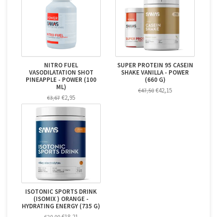
NITRO FUEL
SUPER PROTEIN 95 CASEIN
VASODILATATION SHOT
SHAKE VANILLA - POWER
PINEAPPLE - POWER (100
(660 G)
ML)
€42,15
€47,50
€2,95
€3,67
ISOTONIC SPORTS DRINK
(ISOMIX ) ORANGE -
HYDRATING ENERGY (735 G)
€18,21
€20,00