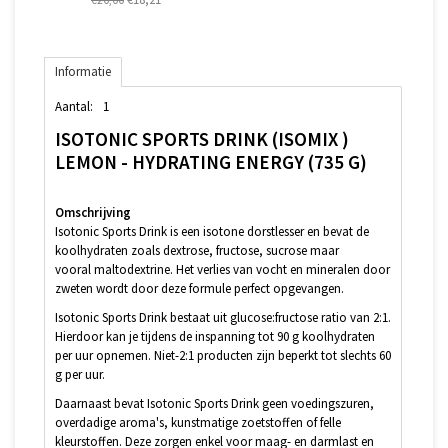
Informatie
Aantal:
1
ISOTONIC SPORTS DRINK (ISOMIX )
LEMON - HYDRATING ENERGY (735 G)
Omschrijving
Isotonic Sports Drink is een isotone dorstlesser en bevat de
koolhydraten zoals dextrose, fructose, sucrose maar
vooral maltodextrine. Het verlies van vocht en mineralen door
zweten wordt door deze formule perfect opgevangen.
Isotonic Sports Drink bestaat uit glucose:fructose ratio van 2:1.
Hierdoor kan je tijdens de inspanning tot 90 g koolhydraten
per uur opnemen. Niet-2:1 producten zijn beperkt tot slechts 60
g per uur.
Daarnaast bevat Isotonic Sports Drink geen voedingszuren,
overdadige aroma's, kunstmatige zoetstoffen of felle
kleurstoffen. Deze zorgen enkel voor maag- en darmlast en