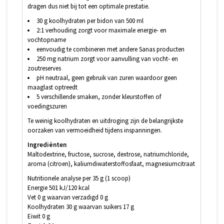
dragen dus niet bij tot een optimale prestatie.
30 g koolhydraten per bidon van 500 ml
2:1 verhouding zorgt voor maximale energie- en
vochtopname
eenvoudig te combineren met andere Sanas producten
250 mg natrium zorgt voor aanvulling van vocht- en
zoutreserves
pH neutraal, geen gebruik van zuren waardoor geen
maaglast optreedt
5 verschillende smaken, zonder kleurstoffen of
voedingszuren
Te weinig koolhydraten en uitdroging zijn de belangrijkste
oorzaken van vermoeidheid tijdens inspanningen.
Ingrediënten
Maltodextrine, fructose, sucrose, dextrose, natriumchloride,
aroma (citroen), kaliumdiwaterstoffosfaat, magnesiumcitraat
Nutritionele analyse per 35 g (1 scoop)
Energie 501 kJ/120 kcal
Vet 0 g waarvan verzadigd 0 g
Koolhydraten 30 g waarvan suikers 17 g
Eiwit 0 g