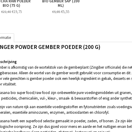
ICHA RAW POEDER
BIO GEMBER SAP (200
BIO (75 G)
ML)
€19,75
€5,55
€21,40
€5,85
ormatie
INGER POWDER GEMBER POEDER (200 G)
chrijving
ber is afkomstig van de wortelstok van de gemberplant (Zingiber officinale) die n
giberaceae. Alleen de wortel van de gember wordt gebruikt voor consumptie en dit
r vele gerechten is gember poeder ook een heerlijk ingrediënt in gebak, desserts en
 vitaliteit.
asana bio super food/raw food zijn onbewerkte pure voedingsmiddelen uit granen, p
 pesticides, chemicaliën, vul-, kleur-, smaak- & bewaarstoffen of enig ander synthetis
zijn van nature rijk aan essentiële voedingsstoffen en fytonutriënten zoals voedings
eralen, essentiële aminozuren, enzymen, antioxidanten en chlorofyl.
asana heeft een superfood selectie gemaakt in poeder, zaden, of bonen. Ze zijn éé
logische oorsprong. Ze zijn dus goed voor mens en aarde en het nuttigen ervan bel