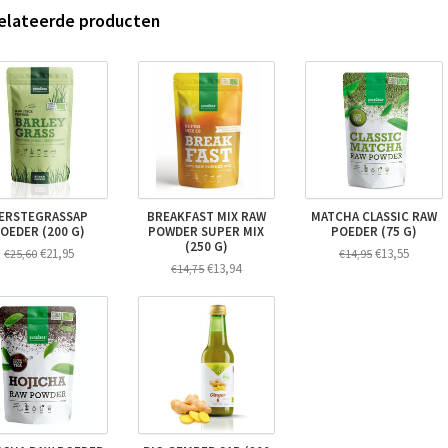
elateerde producten
ERSTEGRASSAP
BREAKFAST MIX RAW
MATCHA CLASSIC RAW
OEDER (200 G)
POWDER SUPER MIX
POEDER (75 G)
(250 G)
€21,95
€13,55
€25,60
€14,95
€13,94
€14,75