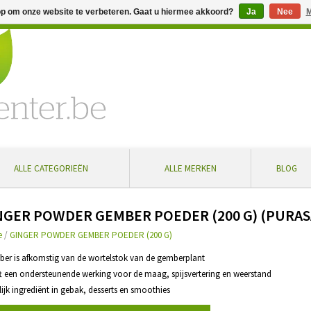
op om onze website te verbeteren. Gaat u hiermee akkoord?
Ja
Nee
M
% extra korting bij aankoop vanaf € 100 ... Gratis levering in Bel
ALLE CATEGORIEËN
ALLE MERKEN
BLOG
NGER POWDER GEMBER POEDER (200 G) (PURA
e
/
GINGER POWDER GEMBER POEDER (200 G)
ber is afkomstig van de wortelstok van de gemberplant
ft een ondersteunende werking voor de maag, spijsvertering en weerstand
rlijk ingrediënt in gebak, desserts en smoothies