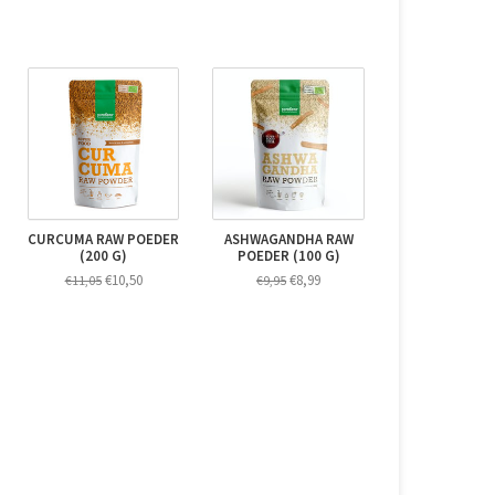
CURCUMA RAW POEDER
ASHWAGANDHA RAW
(200 G)
POEDER (100 G)
€10,50
€8,99
€11,05
€9,95