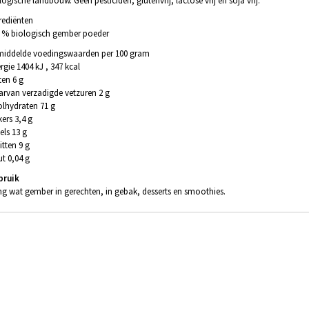
logische landbouw. Geen pesticiden, glutenvrij, lactose vrij en soja vrij.
rediënten
 % biologisch gember poeder
iddelde voedingswaarden per 100 gram
rgie 1404 kJ , 347 kcal
ten 6 g
rvan verzadigde vetzuren 2 g
lhydraten 71 g
kers 3,4 g
els 13 g
itten 9 g
t 0,04 g
bruik
g wat gember in gerechten, in gebak, desserts en smoothies.