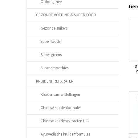
Oolong thee
Ger
GEZONDE VOEDING & SUPER FOOD
Gezonde suikers
Super foods
Super greens
G
Super smoothies
P
KRUIDENPREPARATEN
Kruidensamenstellingen
Chinese kruidenformules
Chinese kruidenextracten HC
Ayurvedische kruidenformules