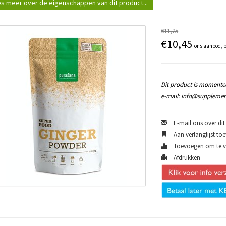
s meer over de eigenschappen van dit product...
€11,25
€10,45
ons aanbod, p
Dit product is momentee
e-mail:
info@supplemen
E-mail ons over dit
Aan verlanglijst to
Toevoegen om te ve
Afdrukken