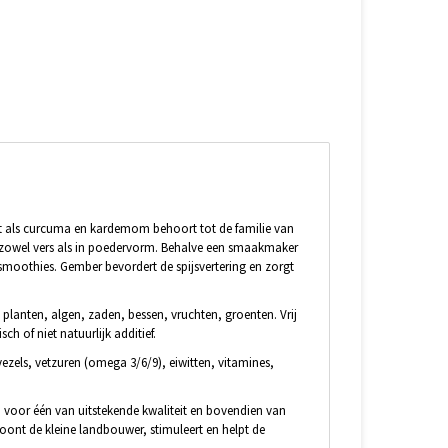
et als curcuma en kardemom behoort tot de familie van
 zowel vers als in poedervorm. Behalve een smaakmaker
 smoothies. Gember bevordert de spijsvertering en zorgt
lanten, algen, zaden, bessen, vruchten, groenten. Vrij
ch of niet natuurlijk additief.
vezels, vetzuren (omega 3/6/9), eiwitten, vitamines,
n voor één van uitstekende kwaliteit en bovendien van
oont de kleine landbouwer, stimuleert en helpt de