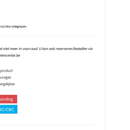
rijs btw inbegrepen
l niet meer in voorraad. U kan ook reserveren/bestellen via
tencenter.be
 product
evoegen
rgelijken