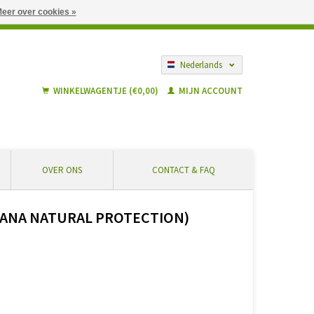
eer over cookies »
gië vanaf € 55 ... Veilig winkelen en geen extra kosten
Nederlands
Français
WINKELWAGENTJE (€0,00)
MIJN ACCOUNT
OVER ONS
CONTACT & FAQ
SANA NATURAL PROTECTION)