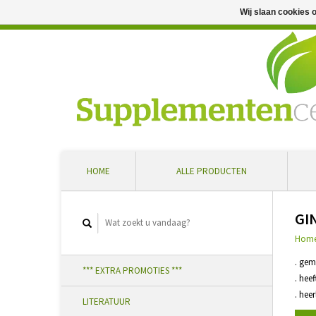
Wij slaan cookies 
Professioneel advies en snelle levering ... Ontvang 5 
HOME
ALLE PRODUCTEN
GI
Hom
. gem
*** EXTRA PROMOTIES ***
. hee
. hee
LITERATUUR