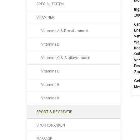
bio
SPECIALITEITEN
Ing
100
VITAMINEN
Gem
Ene
Vitamine A & Provitamine A
Vet
Waa
Vitamine B
Koo
Sui
Vitamine C & Bioflavonoïden
Vez
Eiw
Vitamine D
Zou
Ge
Vitamine E
Men
Vitamine K
SPORT & RECREATIE
SPORTDRANKEN
MASSAGE