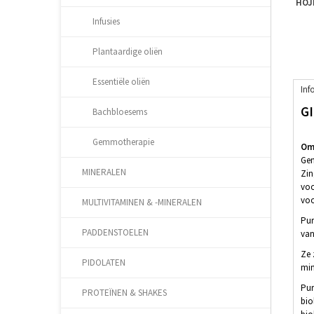
HOJ
Infusies
Plantaardige oliën
Essentiële oliën
Inf
G
Bachbloesems
Gemmotherapie
Oms
Gem
MINERALEN
Zin
voo
voor
MULTIVITAMINEN & -MINERALEN
Pur
PADDENSTOELEN
van
Ze 
PIDOLATEN
min
Pur
PROTEÏNEN & SHAKES
bio