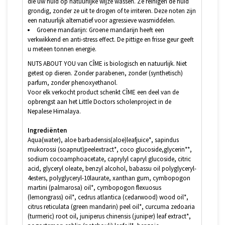
die uw huid op natuurlijke wijze wassen. Ze reinigen de huid
grondig, zonder ze uit te drogen of te irriteren. Deze noten zijn
een natuurlijk alternatief voor agressieve wasmiddelen.
Groene mandarijn: Groene mandarijn heeft een
verkwikkend en anti-stress effect. De pittige en frisse geur geeft
u meteen tonnen energie.
NUTS ABOUT YOU van CÎME is biologisch en natuurlijk. Niet
getest op dieren. Zonder parabenen, zonder (synthetisch)
parfum, zonder phenoxyethanol.
Voor elk verkocht product schenkt CÎME een deel van de
opbrengst aan het Little Doctors scholenproject in de
Nepalese Himalaya.
Ingrediënten
Aqua(water), aloe barbadensis(aloe)leafjuice*, sapindus
mukorossi (soapnut)peelextract*, coco glucoside,glycerin**,
sodium cocoamphoacetate, caprylyl capryl glucoside, citric
acid, glyceryl oleate, benzyl alcohol, babassu oil polyglyceryl-
4esters, polyglyceryl-10laurate, xanthan gum, cymbopogon
martini (palmarosa) oil*, cymbopogon flexuosus
(lemongrass) oil*, cedrus atlantica (cedarwood) wood oil*,
citrus reticulata (green mandarin) peel oil*, curcuma zedoaria
(turmeric) root oil, juniperus chinensis (juniper) leaf extract*,