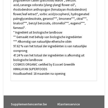
pogostemon cablin (patchouli) leafoil*, benzoic
acid,cananga odorata (ylang-ylang) flower oil*,
rhododendron anthopogon (himalayan rhododendron)
flower/leaf extract*, sorbic acid,tocopherol, hydrogenated
palmglyceridescitrate, geraniol***, limonene***, citral***,
linalool***, benzyl benzoate, citronellol***, eugenol***,
farnesol*.
* Ingrediënt uit biologische landbouw
** Gemaakt met behulp van biologische ingrediënten
*** Afkomstig van natuurlijke etherische oliën
97.62 % van het totaal der ingrediënten is van natuurlijke
oorsprong
47.24 % van het totaal der ingrediënten is afkomstig uit
biologische landbouw
COSMOS ORGANIC certified by Ecocert Greenlife
HIMALAYAN SUPERFOODS
Houdbaarheid: 18 maanden na opening
Supplementencenter.be
Klantenservice