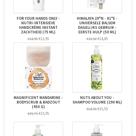
FOR YOUR HANDS ONLY -
HIMALAYA 29°N - 81°E -
NUTRI-INTENSIEVE
UNIVERSELE BALSEM
HANDCRÈME INSTANT
DAGELIJKS GEBRUIK -
ZACHTHEID (75 ML)
EERSTE HULP (50 ML)
€13,95
€14,85
€14,95
€16,50
MAGNIFICENT MANDARINE -
NUTS ABOUT YOU -
BODYSCRUB & BADZOUT
SHAMPOO VOLUME (290 ML)
(450 G)
€15,55
€24,90
€23,95
€25,75