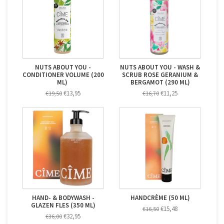
NUTS ABOUT YOU -
NUTS ABOUT YOU - WASH &
CONDITIONER VOLUME (200
SCRUB ROSE GERANIUM &
ML)
BERGAMOT (290 ML)
€13,95
€11,25
€19,50
€16,70
HAND- & BODYWASH -
HANDCRÈME (50 ML)
GLAZEN FLES (350 ML)
€15,48
€16,50
€32,95
€36,00