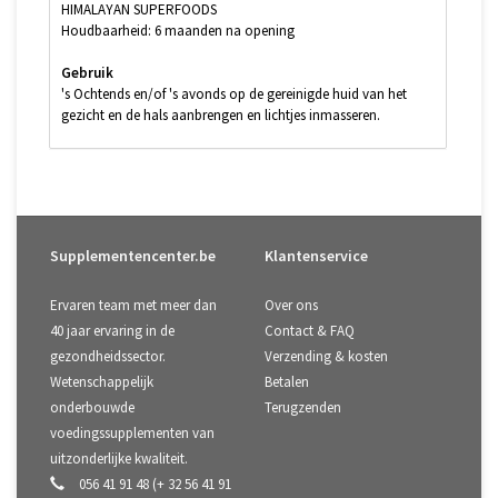
HIMALAYAN SUPERFOODS
Houdbaarheid: 6 maanden na opening
Gebruik
's Ochtends en/of 's avonds op de gereinigde huid van het
gezicht en de hals aanbrengen en lichtjes inmasseren.
Supplementencenter.be
Klantenservice
Ervaren team met meer dan
Over ons
40 jaar ervaring in de
Contact & FAQ
gezondheidssector.
Verzending & kosten
Wetenschappelijk
Betalen
onderbouwde
Terugzenden
voedingssupplementen van
uitzonderlijke kwaliteit.
056 41 91 48 (+ 32 56 41 91