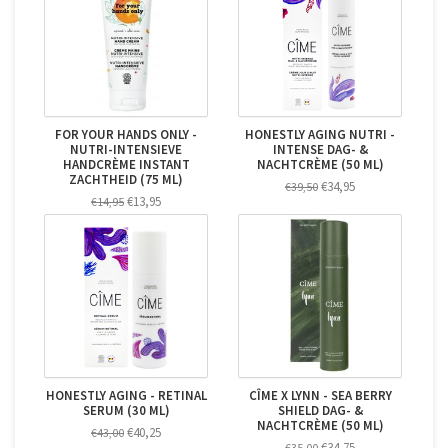
FOR YOUR HANDS ONLY -
HONESTLY AGING NUTRI -
NUTRI-INTENSIEVE
INTENSE DAG- &
HANDCRÈME INSTANT
NACHTCRÈME (50 ML)
ZACHTHEID (75 ML)
€34,95
€39,50
€13,95
€14,95
HONESTLY AGING - RETINAL
CÎME X LYNN - SEA BERRY
SERUM (30 ML)
SHIELD DAG- &
NACHTCRÈME (50 ML)
€40,25
€43,00
€34,75
€35,00