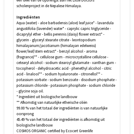
een deel van de opbrengst aan het Little Doctors
scholenproject in de Nepalese Himalaya.
Ingrediënten
Aqua (water) - aloe barbadensis (aloe) leaf juice* - lavandula
angustifolia (lavender) water* - caprylic capric triglyceride -
dicaprylyl ether - bellis perennis (daisy) flower extract* -
glycerin - glyceryl stearate citrate - leontopodium
himalayanum/jacotianum (himalayan edelweiss)
flower/leaf/stem extract* - benzyl alcohol - aroma
(fragrance)** - cellulose gum - microcrystalline cellulose -
cetearyl alcohol - sodium stearoyl glutamate - xanthan gum -
tocopherol - dehydroacetic acid - phenethyl alcohol - citric
acid - linalool** - sodium hyaluronate - citronellol** -
potassium sorbate - sodium benzoate - disodium phosphate -
potassium chloride - potassium phosphate - sodium chloride
- glycine soja oil.
* Ingrediënt uit biologische landbouw
** Afkomstig van natuurlijke etherische oliën
99.00 % van het totaal der ingrediënten is van natuurlijke
oorsprong
45.49 % van het totaal der ingrediënten is afkomstig uit
biologische landbouw
COSMOS ORGANIC certified by Ecocert Greenlife