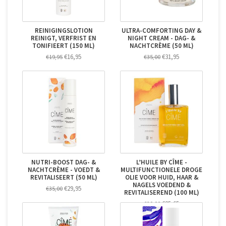
REINIGINGSLOTION
ULTRA-COMFORTING DAY &
REINIGT, VERFRIST EN
NIGHT CREAM - DAG- &
TONIFIEERT (150 ML)
NACHTCRÈME (50 ML)
€16,95
€31,95
€19,95
€35,00
NUTRI-BOOST DAG- &
L’HUILE BY CÎME -
NACHTCRÈME - VOEDT &
MULTIFUNCTIONELE DROGE
REVITALISEERT (50 ML)
OLIE VOOR HUID, HAAR &
NAGELS VOEDEND &
€29,95
€35,00
REVITALISEREND (100 ML)
€25,65
€29,00