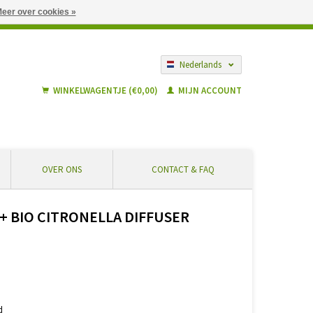
eer over cookies »
gië vanaf € 55 ... Veilig winkelen en geen extra kosten
Nederlands
Français
WINKELWAGENTJE (€0,00)
MIJN ACCOUNT
OVER ONS
CONTACT & FAQ
 BIO CITRONELLA DIFFUSER
d