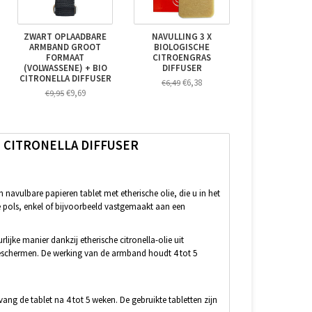
ZWART OPLAADBARE
NAVULLING 3 X
ARMBAND GROOT
BIOLOGISCHE
FORMAAT
CITROENGRAS
(VOLWASSENE) + BIO
DIFFUSER
CITRONELLA DIFFUSER
€6,38
€6,49
€9,69
€9,95
 CITRONELLA DIFFUSER
 navulbare papieren tablet met etherische olie, die u in het
 pols, enkel of bijvoorbeeld vastgemaakt aan een
lijke manier dankzij etherische citronella-olie uit
te beschermen. De werking van de armband houdt 4 tot 5
vang de tablet na 4 tot 5 weken. De gebruikte tabletten zijn