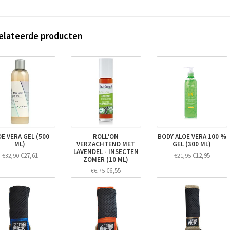
elateerde producten
OE VERA GEL (500
ROLL’ON
BODY ALOE VERA 100 %
ML)
VERZACHTEND MET
GEL (300 ML)
LAVENDEL - INSECTEN
€27,61
€12,95
€32,90
€21,95
ZOMER (10 ML)
€6,55
€6,75