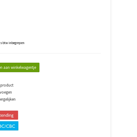
js btw inbegrepen
n aan winkelwagentje
 product
evoegen
rgelijken