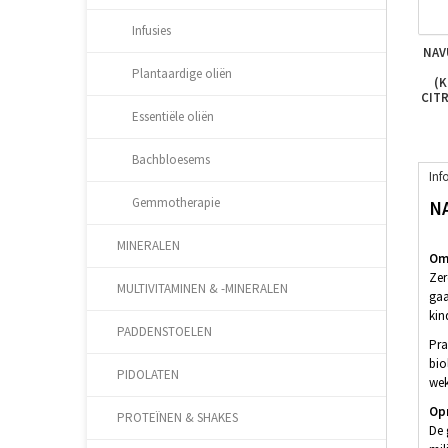
Infusies
NAV
Plantaardige oliën
(K
CIT
Essentiële oliën
Bachbloesems
Inf
Gemmotherapie
N
MINERALEN
Oms
Zer
MULTIVITAMINEN & -MINERALEN
gaa
kin
PADDENSTOELEN
Pra
bio
PIDOLATEN
wek
Op
PROTEÏNEN & SHAKES
De 