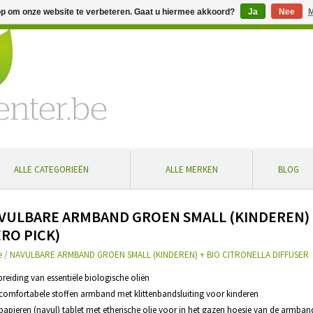
op om onze website te verbeteren. Gaat u hiermee akkoord?
Ja
Nee
M
% extra korting bij aankoop vanaf € 100 ... Gratis levering in Bel
ALLE CATEGORIEËN
ALLE MERKEN
BLOG
VULBARE ARMBAND GROEN SMALL (KINDEREN) +
ERO PICK)
e
/
NAVULBARE ARMBAND GROEN SMALL (KINDEREN) + BIO CITRONELLA DIFFUSER
spreiding van essentiële biologische oliën
 comfortabele stoffen armband met klittenbandsluiting voor kinderen
 papieren (navul) tablet met etherische olie voor in het gazen hoesje van de armban