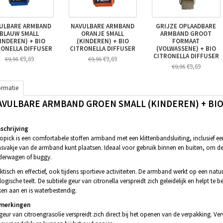
ULBARE ARMBAND
NAVULBARE ARMBAND
GRIJZE OPLAADBARE
BLAUW SMALL
ORANJE SMALL
ARMBAND GROOT
INDEREN) + BIO
(KINDEREN) + BIO
FORMAAT
RONELLA DIFFUSER
CITRONELLA DIFFUSER
(VOLWASSENE) + BIO
CITRONELLA DIFFUSER
€9,69
€9,69
€9,95
€9,95
€9,69
€9,95
ormatie
AVULBARE ARMBAND GROEN SMALL (KINDEREN) + BIO
chrijving
opick is een comfortabele stoffen armband met een klittenbandsluiting, inclusief een
svakje van de armband kunt plaatsen. Ideaal voor gebruik binnen en buiten, om de
derwagen of buggy.
ktisch en effectief, ook tijdens sportieve activiteiten. De armband werkt op een natuur
logische teelt. De subtiele geur van citronella verspreidt zich geleidelijk en helpt 
en aan en is waterbestendig.
merkingen
geur van citroengrasolie verspreidt zich direct bij het openen van de verpakking. Ver