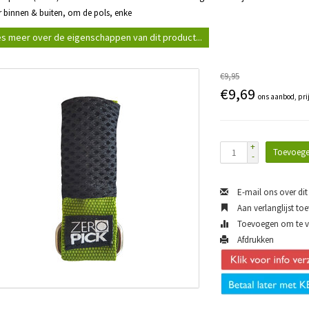
r binnen & buiten, om de pols, enke
s meer over de eigenschappen van dit product...
€9,95
€9,69
ons aanbod, pri
+
Toevoege
-
E-mail ons over dit
Aan verlanglijst to
Toevoegen om te ve
Afdrukken