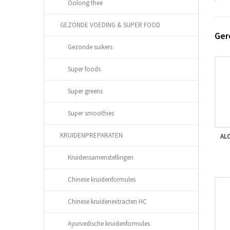
Oolong thee
GEZONDE VOEDING & SUPER FOOD
Ger
Gezonde suikers
Super foods
Super greens
Super smoothies
KRUIDENPREPARATEN
AL
Kruidensamenstellingen
Chinese kruidenformules
Chinese kruidenextracten HC
Ayurvedische kruidenformules