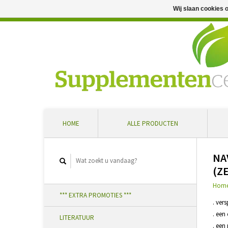
Wij slaan cookies 
Professioneel advies en snelle levering ... Ontvang 5 
HOME
ALLE PRODUCTEN
NA
(Z
Hom
*** EXTRA PROMOTIES ***
. ver
. een
LITERATUUR
. een