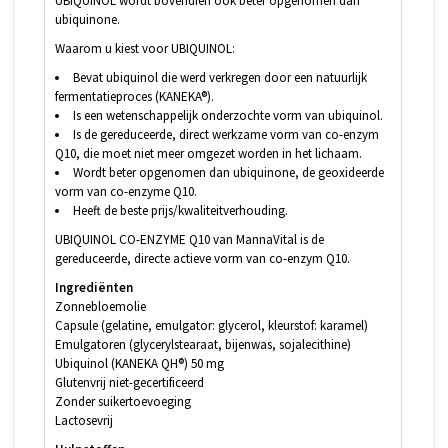
UBIQUINOL wordt bovendien ook beter opgenomen dan
ubiquinone.
Waarom u kiest voor UBIQUINOL:
Bevat ubiquinol die werd verkregen door een natuurlijk
fermentatieproces (KANEKA®).
Is een wetenschappelijk onderzochte vorm van ubiquinol.
Is de gereduceerde, direct werkzame vorm van co-enzym
Q10, die moet niet meer omgezet worden in het lichaam.
Wordt beter opgenomen dan ubiquinone, de geoxideerde
vorm van co-enzyme Q10.
Heeft de beste prijs/kwaliteitverhouding.
UBIQUINOL CO-ENZYME Q10 van MannaVital is de
gereduceerde, directe actieve vorm van co-enzym Q10.
Ingrediënten
Zonnebloemolie
Capsule (gelatine, emulgator: glycerol, kleurstof: karamel)
Emulgatoren (glycerylstearaat, bijenwas, sojalecithine)
Ubiquinol (KANEKA QH®) 50 mg
Glutenvrij niet-gecertificeerd
Zonder suikertoevoeging
Lactosevrij