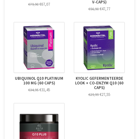
V-CAPS)
€67,07
€79,90
€47,77
€56,90
UBIQUINOL Q10 PLATINUM
KYOLIC GEFERMENTEERDE
100 MG (60 CAPS)
LOOK + CO-ENZYM Q10 (60
CAPS)
€31,45
€34,95
€27,55
€29,99