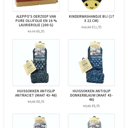
ALEPPO'S OERZEEP VAN
KINDERWASHANDJE BIJ (17
PURE OLIJFOLIE EN 16 %
X 22 CM)
LAURIEROLIE (200 G)
€11,95
€12,50
€6,95
€7,75
HUISSOKKEN ANTISLIP
HUISSOKKEN ANTISLIP
ANTRACIET (MAAT 43-46)
DONKERBLAUW (MAAT 43-
46)
€8,95
€9,05
€8,95
€9,05