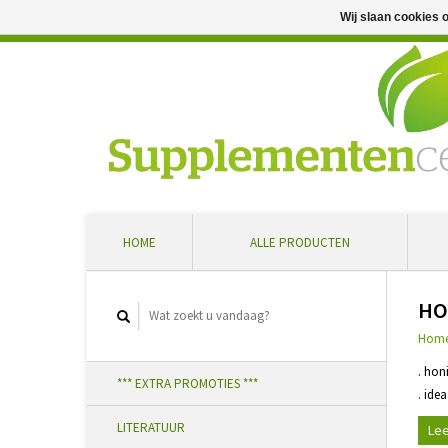
Wij slaan cookies 
Professioneel advies en snelle levering ... Ontvang 5 
HOME
ALLE PRODUCTEN
HO
Hom
. hon
*** EXTRA PROMOTIES ***
. ide
LITERATUUR
Lee