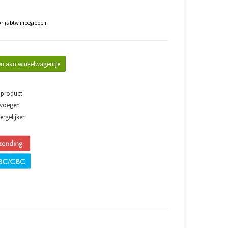
rijs btw inbegrepen
n aan winkelwagentje
 product
evoegen
rgelijken