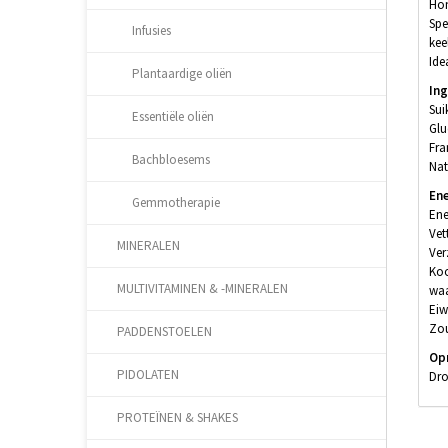
Hon
Spe
Infusies
kee
Ide
Plantaardige oliën
In
Sui
Essentiële oliën
Glu
Fra
Bachbloesems
Nat
Ene
Gemmotherapie
Ene
Vet
MINERALEN
Ver
Koo
MULTIVITAMINEN & -MINERALEN
waa
Eiw
Zou
PADDENSTOELEN
Op
PIDOLATEN
Dro
PROTEÏNEN & SHAKES