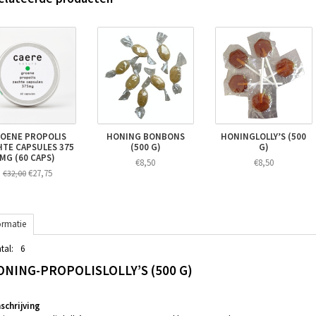
OENE PROPOLIS
HONING BONBONS
HONINGLOLLY’S (500
HTE CAPSULES 375
(500 G)
G)
MG (60 CAPS)
€8,50
€8,50
€27,75
€32,00
ormatie
tal:
6
ONING-PROPOLISLOLLY’S (500 G)
chrijving