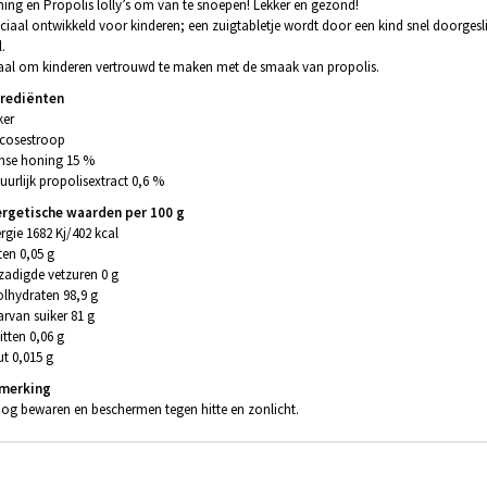
ing en Propolis lolly’s om van te snoepen! Lekker en gezond!
ciaal ontwikkeld voor kinderen; een zuigtabletje wordt door een kind snel doorgeslikt
l.
aal om kinderen vertrouwd te maken met de smaak van propolis.
grediënten
ker
cosestroop
nse honing 15 %
uurlijk propolisextract 0,6 %
rgetische waarden per 100 g
rgie 1682 Kj/402 kcal
ten 0,05 g
zadigde vetzuren 0 g
lhydraten 98,9 g
rvan suiker 81 g
itten 0,06 g
t 0,015 g
merking
og bewaren en beschermen tegen hitte en zonlicht.