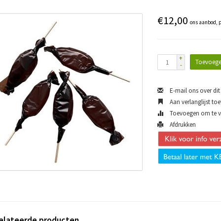
€12,00
ons aanbod, p
+
Toevoege
-
E-mail ons over dit
Aan verlanglijst to
Toevoegen om te ve
Afdrukken
elateerde producten