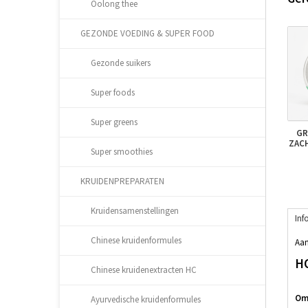
Oolong thee
GEZONDE VOEDING & SUPER FOOD
Gezonde suikers
Super foods
Super greens
GR
ZAC
Super smoothies
KRUIDENPREPARATEN
Kruidensamenstellingen
Inf
Chinese kruidenformules
Aan
H
Chinese kruidenextracten HC
Oms
Ayurvedische kruidenformules