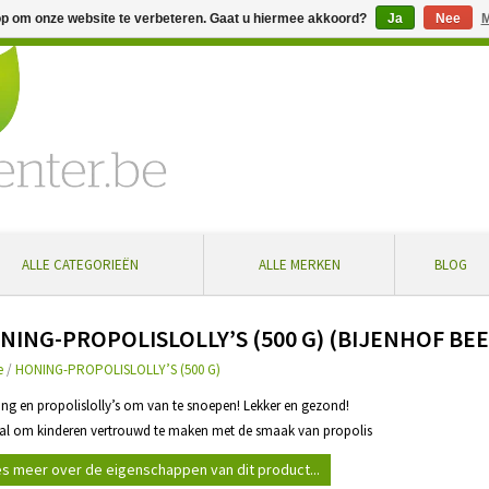
op om onze website te verbeteren. Gaat u hiermee akkoord?
Ja
Nee
M
% extra korting bij aankoop vanaf € 100 ... Gratis levering in Bel
ALLE CATEGORIEËN
ALLE MERKEN
BLOG
NING-PROPOLISLOLLY’S (500 G) (BIJENHOF BE
e
/
HONING-PROPOLISLOLLY’S (500 G)
ing en propolislolly’s om van te snoepen! Lekker en gezond!
aal om kinderen vertrouwd te maken met de smaak van propolis
s meer over de eigenschappen van dit product...