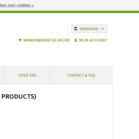
eer over cookies »
gië vanaf € 55 ... Veilig winkelen en geen extra kosten
Nederlands
Français
WINKELWAGENTJE (€0,00)
MIJN ACCOUNT
OVER ONS
CONTACT & FAQ
E PRODUCTS)