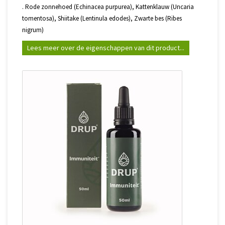
. Rode zonnehoed (Echinacea purpurea), Kattenklauw (Uncaria
tomentosa), Shiitake (Lentinula edodes), Zwarte bes (Ribes
nigrum)
Lees meer over de eigenschappen van dit product...