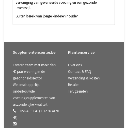
vervanging van gevarieerde voeding en een gezonde
levensstijl.
Buiten bereik van jonge kinderen houden.
Supplementencenter.be
Klantenservice
Ervaren team met meer dan
Over ons
40 jaar ervaring in de
Contact & FAQ
gezondheidssector.
Verzending & kosten
Wetenschappelijk
Betalen
onderbouwde
Terugzenden
voedingssupplementen van
uitzonderlijke kwaliteit.
056 41 91 48 (+ 32 56 41 91
48)