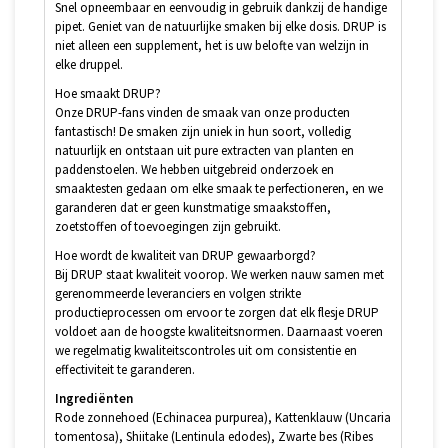
Snel opneembaar en eenvoudig in gebruik dankzij de handige
pipet. Geniet van de natuurlijke smaken bij elke dosis. DRUP is
niet alleen een supplement, het is uw belofte van welzijn in
elke druppel.
Hoe smaakt DRUP?
Onze DRUP-fans vinden de smaak van onze producten
fantastisch! De smaken zijn uniek in hun soort, volledig
natuurlijk en ontstaan uit pure extracten van planten en
paddenstoelen. We hebben uitgebreid onderzoek en
smaaktesten gedaan om elke smaak te perfectioneren, en we
garanderen dat er geen kunstmatige smaakstoffen,
zoetstoffen of toevoegingen zijn gebruikt.
Hoe wordt de kwaliteit van DRUP gewaarborgd?
Bij DRUP staat kwaliteit voorop. We werken nauw samen met
gerenommeerde leveranciers en volgen strikte
productieprocessen om ervoor te zorgen dat elk flesje DRUP
voldoet aan de hoogste kwaliteitsnormen. Daarnaast voeren
we regelmatig kwaliteitscontroles uit om consistentie en
effectiviteit te garanderen.
Ingrediënten
Rode zonnehoed (Echinacea purpurea), Kattenklauw (Uncaria
tomentosa), Shiitake (Lentinula edodes), Zwarte bes (Ribes