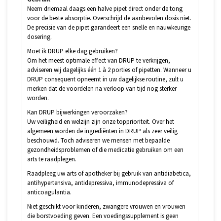
Neem driemaal daags een halve pipet direct onder de tong
voor de beste absorptie. Overschrijd de aanbevolen dosis niet.
De precisie van de pipet garandeert een snelle en nauwkeurige
dosering.
Moet ik DRUP elke dag gebruiken?
Om het meest optimale effect van DRUP te verkrijgen,
adviseren wij dagelijks één 1 à 2 porties of pipetten. Wanneer u
DRUP consequent opneemt in uw dagelijkse routine, zult u
merken dat de voordelen na verloop van tijd nog sterker
worden.
Kan DRUP bijwerkingen veroorzaken?
Uw veiligheid en welzijn zijn onze topprioriteit. Over het
algemeen worden de ingrediënten in DRUP als zeer veilig
beschouwd. Toch adviseren we mensen met bepaalde
gezondheidsproblemen of die medicatie gebruiken om een
arts te raadplegen.
Raadpleeg uw arts of apotheker bij gebruik van antidiabetica,
antihypertensiva, antidepressiva, immunodepressiva of
anticoagulantia.
Niet geschikt voor kinderen, zwangere vrouwen en vrouwen
die borstvoeding geven. Een voedingssupplement is geen