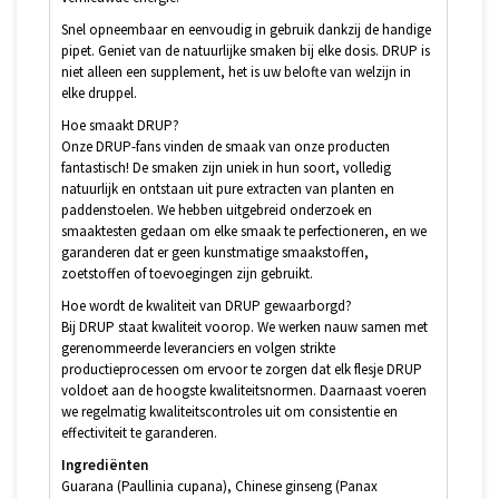
Snel opneembaar en eenvoudig in gebruik dankzij de handige
pipet. Geniet van de natuurlijke smaken bij elke dosis. DRUP is
niet alleen een supplement, het is uw belofte van welzijn in
elke druppel.
Hoe smaakt DRUP?
Onze DRUP-fans vinden de smaak van onze producten
fantastisch! De smaken zijn uniek in hun soort, volledig
natuurlijk en ontstaan uit pure extracten van planten en
paddenstoelen. We hebben uitgebreid onderzoek en
smaaktesten gedaan om elke smaak te perfectioneren, en we
garanderen dat er geen kunstmatige smaakstoffen,
zoetstoffen of toevoegingen zijn gebruikt.
Hoe wordt de kwaliteit van DRUP gewaarborgd?
Bij DRUP staat kwaliteit voorop. We werken nauw samen met
gerenommeerde leveranciers en volgen strikte
productieprocessen om ervoor te zorgen dat elk flesje DRUP
voldoet aan de hoogste kwaliteitsnormen. Daarnaast voeren
we regelmatig kwaliteitscontroles uit om consistentie en
effectiviteit te garanderen.
Ingrediënten
Guarana (Paullinia cupana), Chinese ginseng (Panax