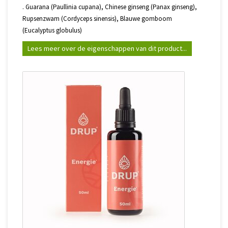
. Guarana (Paullinia cupana), Chinese ginseng (Panax ginseng),
Rupsenzwam (Cordyceps sinensis), Blauwe gomboom
(Eucalyptus globulus)
Lees meer over de eigenschappen van dit product...