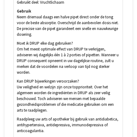
Gebruikt deel: Vruchtlichaam
Gebruik
Neem driemaal daags een halve pipet direct onder de tong
voor de beste absorptie. Overschrijd de aanbevolen dosis niet.
De precisie van de pipet garandeert een snelle en nauwkeurige
dosering.
Moet ik DRUP elke dag gebruiken?
Om het meest optimale effect van DRUP te verkrijgen,
adviseren wij dagelijks één 1 à 2 porties of pipetten. Wanneer u
DRUP consequent opneemt in uw dagelijkse routine, zult u
merken dat de voordelen na verloop van tijd nog sterker
worden.
Kan DRUP bijwerkingen veroorzaken?
Uw veiligheid en welzijn zijn onze topprioriteit. Over het
algemeen worden de ingrediënten in DRUP als zeer veilig
beschouwd. Toch adviseren we mensen met bepaalde
gezondheidsproblemen of die medicatie gebruiken om een
arts te raadplegen.
Raadpleeg uw arts of apotheker bij gebruik van antidiabetica,
antihypertensiva, antidepressiva, immunodepressiva of
anticoagulantia.