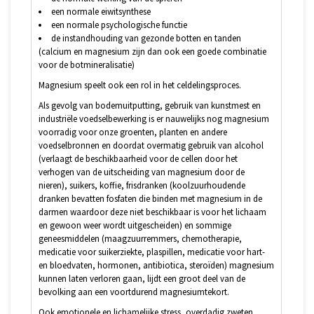
een normale eiwitsynthese
een normale psychologische functie
de instandhouding van gezonde botten en tanden
(calcium en magnesium zijn dan ook een goede combinatie
voor de botmineralisatie)
Magnesium speelt ook een rol in het celdelingsproces.
Als gevolg van bodemuitputting, gebruik van kunstmest en
industriële voedselbewerking is er nauwelijks nog magnesium
voorradig voor onze groenten, planten en andere
voedselbronnen en doordat overmatig gebruik van alcohol
(verlaagt de beschikbaarheid voor de cellen door het
verhogen van de uitscheiding van magnesium door de
nieren), suikers, koffie, frisdranken (koolzuurhoudende
dranken bevatten fosfaten die binden met magnesium in de
darmen waardoor deze niet beschikbaar is voor het lichaam
en gewoon weer wordt uitgescheiden) en sommige
geneesmiddelen (maagzuurremmers, chemotherapie,
medicatie voor suikerziekte, plaspillen, medicatie voor hart-
en bloedvaten, hormonen, antibiotica, steroïden) magnesium
kunnen laten verloren gaan, lijdt een groot deel van de
bevolking aan een voortdurend magnesiumtekort.
Ook emotionele en lichamelijke stress, overdadig zweten