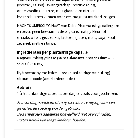
(sporten, sauna), zwangerschap, borstvoeding,
ondervoeding, diarree, maagbandje en nier- en
leverproblemen kunnen voor een magnesiumtekort zorgen.
MAGNESIUMBISGLYCINAAT van Deba Pharma is hypoallergeen
en bevat geen bewaarmiddelen, kunstmatige kleur- of
smaakstoffen, gist, suiker, lactose, gluten, maïs, soja, zout,
zetmeel, melk en tarwe.
Ingrediënten per plantaardige capsule
Magnesiumbisglycinaat (88 mg elementair magnesium - 23,5
% ADH) 800 mg
Hydroxypropylmethylcellulose (plantaardige omhulling),
siliciumdioxide (antiklontermiddel)
Gebruik
1 à 5 plantaardige capsules per dag of zoals voorgeschreven.
Een voedingssupplement mag niet als vervanging voor een
gevarieerde voeding worden gebruikt.
De aanbevolen dagelijkse hoeveelheid niet overschrijden.
Buiten bereik van jonge kinderen houden.