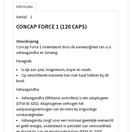
Informatie
Aantal:
1
CONCAP FORCE 1 (120 CAPS)
Omschrijving
Concap Force 1 ondersteunt door de aanwezigheid van o.a.
ashwagandha en Ginseng.
Fenegriek:
Is rijk aan ijzer, magnesium, koper en vezels.
Op verschillende manieren kan men baat hebben bij dit
kruid.
Ashwagandha:
Ashwagandha (Whitania somnifera) is een adaptogeen
(EFSA-ID 3251). Adaptogenen verhogen het
aanpassingsvermogen van de mens bij ongunstige
omstandigheden.
Ashwaganda zorgt voor een normaal geestelijk evenwicht
en geeft energie, ondersteunt in perioden van vermoeidheid
en draagt bij aan de emotionele balans (EFSA-ID 2183).