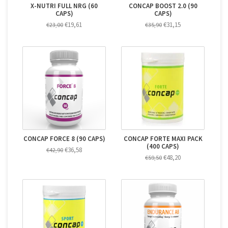
X-NUTRI FULL NRG (60
CONCAP BOOST 2.0 (90
CAPS)
CAPS)
€19,61
€31,15
€23,00
€35,90
CONCAP FORCE 8 (90 CAPS)
CONCAP FORTE MAXI PACK
(400 CAPS)
€36,58
€42,90
€48,20
€59,50