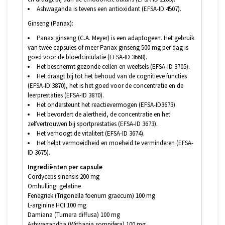
Ashwaganda is tevens een antioxidant (EFSA-ID 4507).
Ginseng (Panax):
Panax ginseng (C.A. Meyer) is een adaptogeen. Het gebruik
van twee capsules of meer Panax ginseng 500 mg per dag is
goed voor de bloedcirculatie (EFSA-ID 3668).
Het beschermt gezonde cellen en weefsels (EFSA-ID 3705).
Het draagt bij tot het behoud van de cognitieve functies
(EFSA-ID 3870), het is het goed voor de concentratie en de
leerprestaties (EFSA-ID 3870).
Het ondersteunt het reactievermogen (EFSA-ID3673).
Het bevordert de alertheid, de concentratie en het
zelfvertrouwen bij sportprestaties (EFSA-ID 3673).
Het verhoogt de vitaliteit (EFSA-ID 3674).
Het helpt vermoeidheid en moeheid te verminderen (EFSA-
ID 3675).
Ingrediënten per capsule
Cordyceps sinensis 200 mg
Omhulling: gelatine
Fenegriek (Trigonella foenum graecum) 100 mg
L-arginine HCI 100 mg
Damiana (Turnera diffusa) 100 mg
Ashwagandha (Withania somnifera) 100 mg