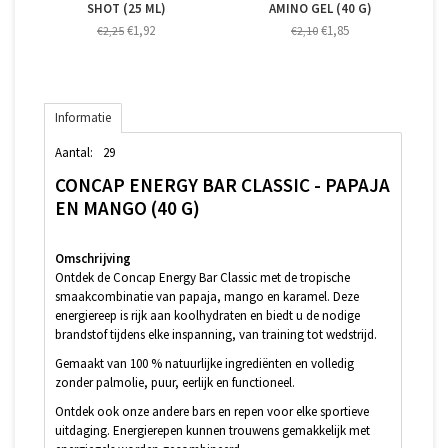
SHOT (25 ML)
AMINO GEL (40 G)
€1,92
€1,85
€2,25
€2,10
Informatie
Aantal:
29
CONCAP ENERGY BAR CLASSIC - PAPAJA
EN MANGO (40 G)
Omschrijving
Ontdek de Concap Energy Bar Classic met de tropische
smaakcombinatie van papaja, mango en karamel. Deze
energiereep is rijk aan koolhydraten en biedt u de nodige
brandstof tijdens elke inspanning, van training tot wedstrijd.
Gemaakt van 100 % natuurlijke ingrediënten en volledig
zonder palmolie, puur, eerlijk en functioneel.
Ontdek ook onze andere bars en repen voor elke sportieve
uitdaging. Energierepen kunnen trouwens gemakkelijk met