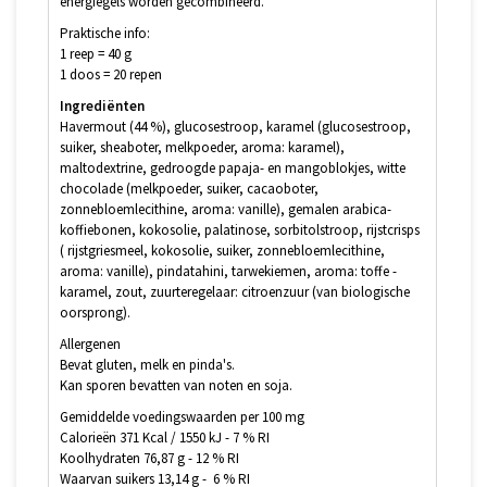
energiegels worden gecombineerd.
Praktische info:
1 reep = 40 g
1 doos = 20 repen
Ingrediënten
Havermout (44 %), glucosestroop, karamel (glucosestroop,
suiker, sheaboter, melkpoeder, aroma: karamel),
maltodextrine, gedroogde papaja- en mangoblokjes, witte
chocolade (melkpoeder, suiker, cacaoboter,
zonnebloemlecithine, aroma: vanille), gemalen arabica-
koffiebonen, kokosolie, palatinose, sorbitolstroop, rijstcrisps
( rijstgriesmeel, kokosolie, suiker, zonnebloemlecithine,
aroma: vanille), pindatahini, tarwekiemen, aroma: toffe -
karamel, zout, zuurteregelaar: citroenzuur (van biologische
oorsprong).
Allergenen
Bevat gluten, melk en pinda's.
Kan sporen bevatten van noten en soja.
Gemiddelde voedingswaarden per 100 mg
Calorieën 371 Kcal / 1550 kJ - 7 % RI
Koolhydraten 76,87 g - 12 % RI
Waarvan suikers 13,14 g - 6 % RI