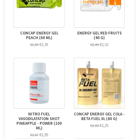
CONCAP ENERGY GEL
ENERGY GEL RED FRUITS
PEACH (60 ML)
(40 G)
€2,35
€2,32
€2,49
€2,49
NITRO FUEL
CONCAP ENERGY GEL COLA -
VASODILATATION SHOT
BETA FUEL XL (80 G)
PINEAPPLE - POWER (100
€2,25
€2,60
ML)
€2,95
€3,67