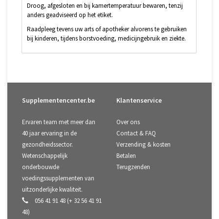
Droog, afgesloten en bij kamertemperatuur bewaren, tenzij
anders geadviseerd op het etiket.
Raadpleeg tevens uw arts of apotheker alvorens te gebruiken
bij kinderen, tijdens borstvoeding, medicijngebruik en ziekte.
Supplementencenter.be
Klantenservice
Ervaren team met meer dan
Over ons
40 jaar ervaring in de
Contact & FAQ
gezondheidssector.
Verzending & kosten
Wetenschappelijk
Betalen
onderbouwde
Terugzenden
voedingssupplementen van
uitzonderlijke kwaliteit.
056 41 91 48 (+ 32 56 41 91
48)