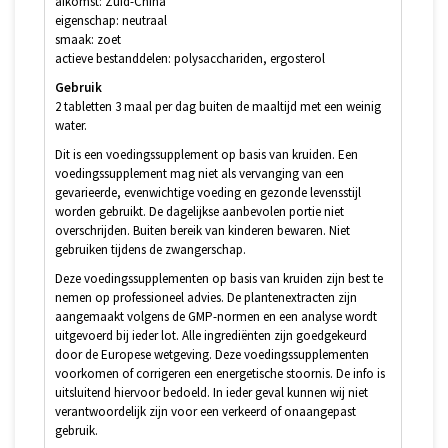
afkomst: Zuid-China
eigenschap: neutraal
smaak: zoet
actieve bestanddelen: polysacchariden, ergosterol
Gebruik
2 tabletten 3 maal per dag buiten de maaltijd met een weinig
water.
Dit is een voedingssupplement op basis van kruiden. Een
voedingssupplement mag niet als vervanging van een
gevarieerde, evenwichtige voeding en gezonde levensstijl
worden gebruikt. De dagelijkse aanbevolen portie niet
overschrijden. Buiten bereik van kinderen bewaren. Niet
gebruiken tijdens de zwangerschap.
Deze voedingssupplementen op basis van kruiden zijn best te
nemen op professioneel advies. De plantenextracten zijn
aangemaakt volgens de GMP-normen en een analyse wordt
uitgevoerd bij ieder lot. Alle ingrediënten zijn goedgekeurd
door de Europese wetgeving. Deze voedingssupplementen
voorkomen of corrigeren een energetische stoornis. De info is
uitsluitend hiervoor bedoeld. In ieder geval kunnen wij niet
verantwoordelijk zijn voor een verkeerd of onaangepast
gebruik.