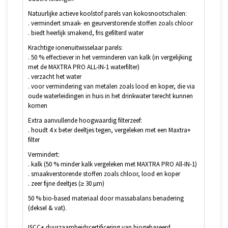
Natuurlijke actieve koolstof parels van kokosnootschalen:
. vermindert smaak- en geurverstorende stoffen zoals chloor
. biedt heerlijk smakend, fris gefilterd water
Krachtige ionenuitwisselaar parels:
. 50 % effectiever in het verminderen van kalk (in vergelijking
met de MAXTRA PRO ALL-IN-1 waterfilter)
. verzacht het water
. voor vermindering van metalen zoals lood en koper, die via
oude waterleidingen in huis in het drinkwater terecht kunnen
komen
Extra aanvullende hoogwaardig filterzeef:
. houdt 4 x beter deeltjes tegen, vergeleken met een Maxtra+
filter
Vermindert:
. kalk (50 % minder kalk vergeleken met MAXTRA PRO All-IN-1)
. smaakverstorende stoffen zoals chloor, lood en koper
. zeer fijne deeltjes (≥ 30 µm)
50 % bio-based materiaal door massabalans benadering
(deksel & vat).
ISCC+ duurzaamheidscertificering van biogebaseerd