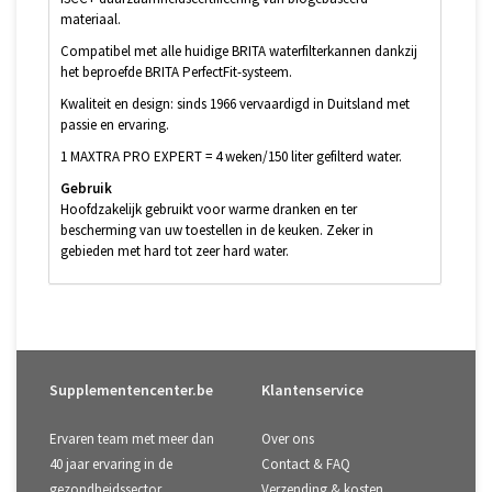
materiaal.
Compatibel met alle huidige BRITA waterfilterkannen dankzij
het beproefde BRITA PerfectFit-systeem.
Kwaliteit en design: sinds 1966 vervaardigd in Duitsland met
passie en ervaring.
1 MAXTRA PRO EXPERT = 4 weken/150 liter gefilterd water.
Gebruik
Hoofdzakelijk gebruikt voor warme dranken en ter
bescherming van uw toestellen in de keuken. Zeker in
gebieden met hard tot zeer hard water.
Supplementencenter.be
Klantenservice
Ervaren team met meer dan
Over ons
40 jaar ervaring in de
Contact & FAQ
gezondheidssector.
Verzending & kosten