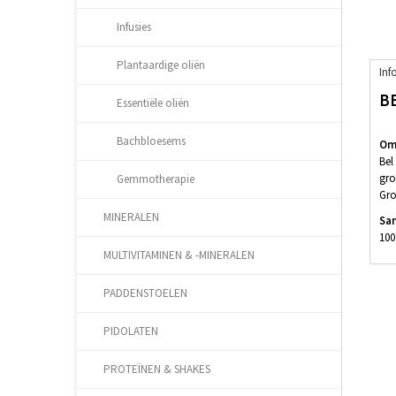
Infusies
Plantaardige oliën
Inf
B
Essentiële oliën
Bachbloesems
Oms
Bel
gro
Gemmotherapie
Gro
MINERALEN
Sa
100
MULTIVITAMINEN & -MINERALEN
PADDENSTOELEN
PIDOLATEN
PROTEÏNEN & SHAKES