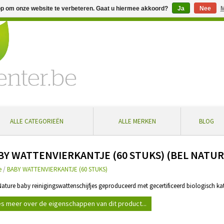
op om onze website te verbeteren. Gaat u hiermee akkoord?
Ja
Nee
M
% extra korting bij aankoop vanaf € 100 ... Gratis levering in Bel
ALLE CATEGORIEËN
ALLE MERKEN
BLOG
BY WATTENVIERKANTJE (60 STUKS) (BEL NATUR
e
/
BABY WATTENVIERKANTJE (60 STUKS)
 Nature baby reinigingswattenschijfjes geproduceerd met gecertificeerd biologisch k
s meer over de eigenschappen van dit product...