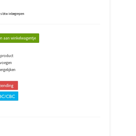
js btw inbegrepen
n aan winkelwagentje
 product
evoegen
rgelijken