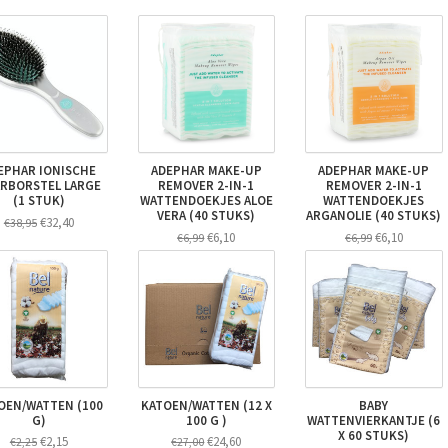
EPHAR IONISCHE
ADEPHAR MAKE-UP
ADEPHAR MAKE-UP
RBORSTEL LARGE
REMOVER 2-IN-1
REMOVER 2-IN-1
(1 STUK)
WATTENDOEKJES ALOE
WATTENDOEKJES
VERA (40 STUKS)
ARGANOLIE (40 STUKS)
€32,40
€38,95
€6,10
€6,10
€6,99
€6,99
OEN/WATTEN (100
KATOEN/WATTEN (12 X
BABY
G)
100 G )
WATTENVIERKANTJE (6
X 60 STUKS)
€2,15
€24,60
€2,25
€27,00