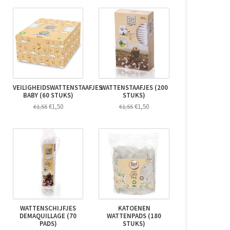
VEILIGHEIDSWATTENSTAAFJES
WATTENSTAAFJES (200
BABY (60 STUKS)
STUKS)
€1,50
€1,50
€1,55
€1,55
WATTENSCHIJFJES
KATOENEN
DEMAQUILLAGE (70
WATTENPADS (180
PADS)
STUKS)