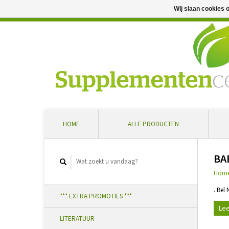
Wij slaan cookies 
Professioneel advies en snelle levering ... Ontvang 5 
HOME
ALLE PRODUCTEN
BA
Hom
. Bel
*** EXTRA PROMOTIES ***
Lee
LITERATUUR