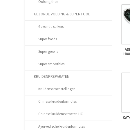
Oolong thee
GEZONDE VOEDING & SUPER FOOD
Gezonde suikers
Super foods
AD
Super greens
HAA
Super smoothies
KRUIDENPREPARATEN
Kruidensamenstellingen
Chinese kruidenformules
Chinese kruidenextracten HC
KAT
Ayurvedische kruidenformules