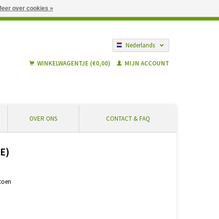
eer over cookies »
gië vanaf € 55 ... Veilig winkelen en geen extra kosten
Nederlands
Français
WINKELWAGENTJE (€0,00)
MIJN ACCOUNT
OVER ONS
CONTACT & FAQ
E)
atoen