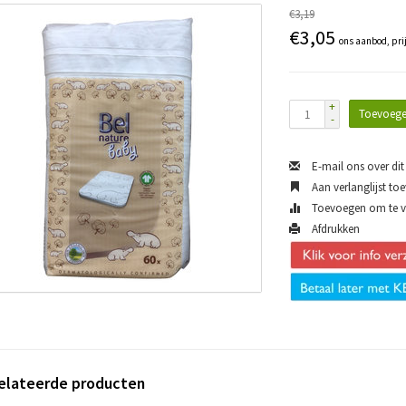
€3,19
€3,05
ons aanbod, pri
+
Toevoege
-
E-mail ons over dit
Aan verlanglijst to
Toevoegen om te ve
Afdrukken
elateerde producten