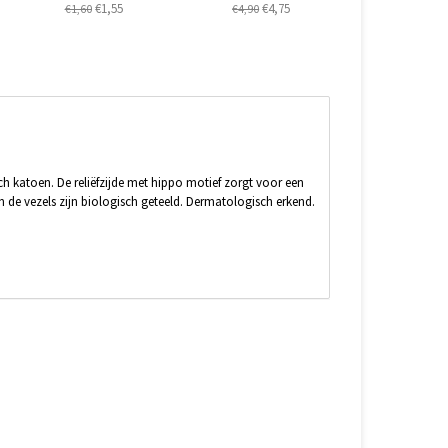
€1,55
€4,75
€1,60
€4,90
ch katoen. De reliëfzijde met hippo motief zorgt voor een
n de vezels zijn biologisch geteeld. Dermatologisch erkend.