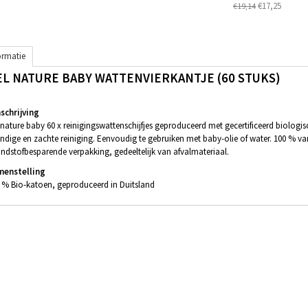
€17,25
€19,14
ormatie
EL NATURE BABY WATTENVIERKANTJE (60 STUKS)
chrijving
 nature baby 60 x reinigingswattenschijfjes geproduceerd met gecertificeerd biologis
ndige en zachte reiniging. Eenvoudig te gebruiken met baby-olie of water. 100 % va
ndstofbesparende verpakking, gedeeltelijk van afvalmateriaal.
menstelling
 % Bio-katoen, geproduceerd in Duitsland