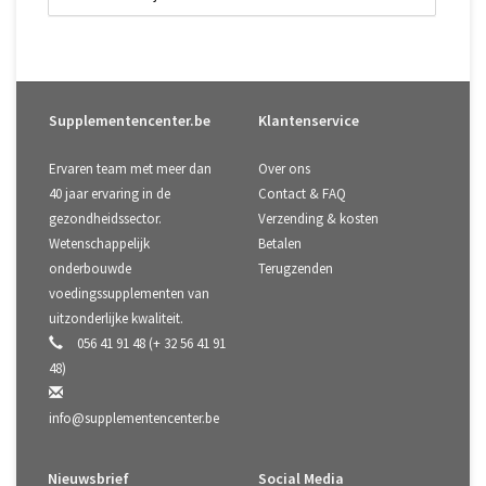
Supplementencenter.be
Klantenservice
Ervaren team met meer dan
Over ons
40 jaar ervaring in de
Contact & FAQ
gezondheidssector.
Verzending & kosten
Wetenschappelijk
Betalen
onderbouwde
Terugzenden
voedingssupplementen van
uitzonderlijke kwaliteit.
056 41 91 48 (+ 32 56 41 91
48)
info@supplementencenter.be
Nieuwsbrief
Social Media