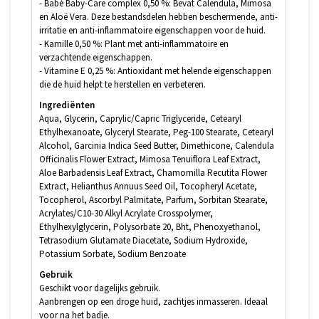
- Babé Baby-Care complex 0,50 %: Bevat Calendula, Mimosa
en Aloë Vera. Deze bestandsdelen hebben beschermende, anti-
irritatie en anti-inflammatoire eigenschappen voor de huid.
- Kamille 0,50 %: Plant met anti-inflammatoire en
verzachtende eigenschappen.
- Vitamine E 0,25 %: Antioxidant met helende eigenschappen
die de huid helpt te herstellen en verbeteren.
Ingrediënten
Aqua, Glycerin, Caprylic/Capric Triglyceride, Cetearyl
Ethylhexanoate, Glyceryl Stearate, Peg-100 Stearate, Cetearyl
Alcohol, Garcinia Indica Seed Butter, Dimethicone, Calendula
Officinalis Flower Extract, Mimosa Tenuiflora Leaf Extract,
Aloe Barbadensis Leaf Extract, Chamomilla Recutita Flower
Extract, Helianthus Annuus Seed Oil, Tocopheryl Acetate,
Tocopherol, Ascorbyl Palmitate, Parfum, Sorbitan Stearate,
Acrylates/C10-30 Alkyl Acrylate Crosspolymer,
Ethylhexylglycerin, Polysorbate 20, Bht, Phenoxyethanol,
Tetrasodium Glutamate Diacetate, Sodium Hydroxide,
Potassium Sorbate, Sodium Benzoate
Gebruik
Geschikt voor dagelijks gebruik.
Aanbrengen op een droge huid, zachtjes inmasseren. Ideaal
voor na het badje.