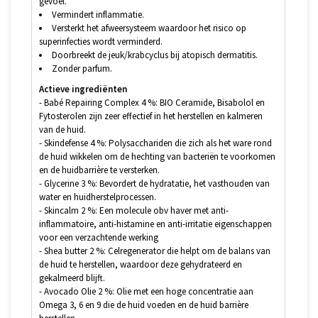
gevoel.
Vermindert inflammatie.
Versterkt het afweersysteem waardoor het risico op
superinfecties wordt verminderd.
Doorbreekt de jeuk/krabcyclus bij atopisch dermatitis.
Zonder parfum.
Actieve ingrediënten
- Babé Repairing Complex 4 %: BIO Ceramide, Bisabolol en
Fytosterolen zijn zeer effectief in het herstellen en kalmeren
van de huid.
- Skindefense 4 %: Polysacchariden die zich als het ware rond
de huid wikkelen om de hechting van bacteriën te voorkomen
en de huidbarrière te versterken.
- Glycerine 3 %: Bevordert de hydratatie, het vasthouden van
water en huidherstelprocessen.
- Skincalm 2 %: Een molecule obv haver met anti-
inflammatoire, anti-histamine en anti-irritatie eigenschappen
voor een verzachtende werking
- Shea butter 2 %: Celregenerator die helpt om de balans van
de huid te herstellen, waardoor deze gehydrateerd en
gekalmeerd blijft.
- Avocado Olie 2 %: Olie met een hoge concentratie aan
Omega 3, 6 en 9 die de huid voeden en de huid barrière