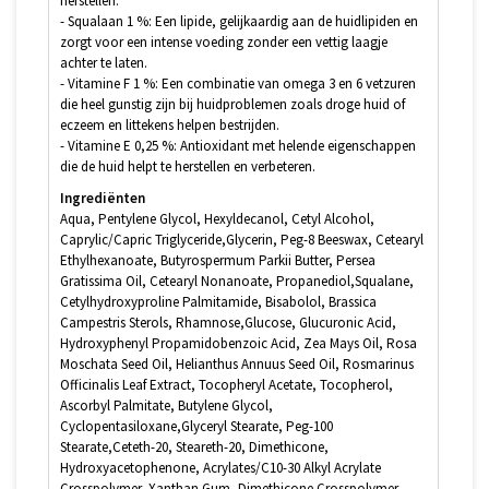
herstellen.
- Squalaan 1 %: Een lipide, gelijkaardig aan de huidlipiden en
zorgt voor een intense voeding zonder een vettig laagje
achter te laten.
- Vitamine F 1 %: Een combinatie van omega 3 en 6 vetzuren
die heel gunstig zijn bij huidproblemen zoals droge huid of
eczeem en littekens helpen bestrijden.
- Vitamine E 0,25 %: Antioxidant met helende eigenschappen
die de huid helpt te herstellen en verbeteren.
Ingrediënten
Aqua, Pentylene Glycol, Hexyldecanol, Cetyl Alcohol,
Caprylic/Capric Triglyceride,Glycerin, Peg-8 Beeswax, Cetearyl
Ethylhexanoate, Butyrospermum Parkii Butter, Persea
Gratissima Oil, Cetearyl Nonanoate, Propanediol,Squalane,
Cetylhydroxyproline Palmitamide, Bisabolol, Brassica
Campestris Sterols, Rhamnose,Glucose, Glucuronic Acid,
Hydroxyphenyl Propamidobenzoic Acid, Zea Mays Oil, Rosa
Moschata Seed Oil, Helianthus Annuus Seed Oil, Rosmarinus
Officinalis Leaf Extract, Tocopheryl Acetate, Tocopherol,
Ascorbyl Palmitate, Butylene Glycol,
Cyclopentasiloxane,Glyceryl Stearate, Peg-100
Stearate,Ceteth-20, Steareth-20, Dimethicone,
Hydroxyacetophenone, Acrylates/C10-30 Alkyl Acrylate
Crosspolymer, Xanthan Gum, Dimethicone Crosspolymer,