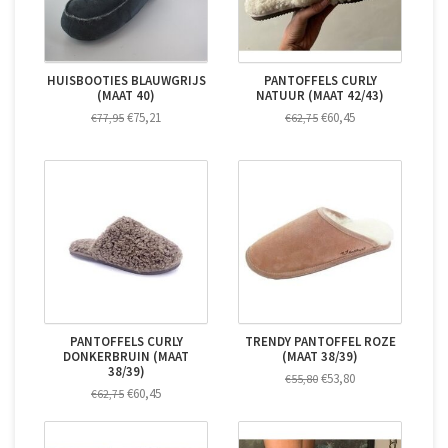
HUISBOOTIES BLAUWGRIJS
PANTOFFELS CURLY
(MAAT 40)
NATUUR (MAAT 42/43)
€75,21
€60,45
€77,95
€62,75
PANTOFFELS CURLY
TRENDY PANTOFFEL ROZE
DONKERBRUIN (MAAT
(MAAT 38/39)
38/39)
€53,80
€55,80
€60,45
€62,75