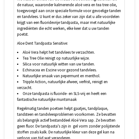
de natuur, waaronder kalmerende aloë vera en tea tree olie,
toegevoegd aan onze speciale formule voor gevoelige tanden
en tandvlees. U kunt er dus zeker van zijn dat u alle voordelen
krijgt van een fluoridevrije tandpasta, maar met natuurlijke
ingrediënten die echt werken, elke keer dat u uw tanden
poetst.
Aloe Dent Tandpasta Sensitive:
Aloë Vera helpt het tandvlees te verzachten.
Tea Tree Olie reinigt op natuurlijke wijze.
Silica voor natuurlijk witten van uw tanden.
Echinacea en Escine voor gezond tandvlees.
Natuurlijke smaak van pepermunt en menthol.
Tripple Action, natuurlijke afweer, verfrist, reinigt en
verzacht.
Onze tandpasta is fluoride- en SLS-vrij en heeft een
fantastische natuurlijke muntsmaak
Regelmatig tanden poetsen helpt gaatjes, tandplaque,
tandsteen en tandvleesproblemen voorkomen. Ze bevatten
als belangrijk actief bestanddeel Aloë Vera sap. Ze bevatten
geen fluor. De tandpasta's zijn in gel vorm zonder polijstende
stoffen zoals kalk. De natuurlijke kleur van deze gel kan na
verloop van tijd wat veranderen.