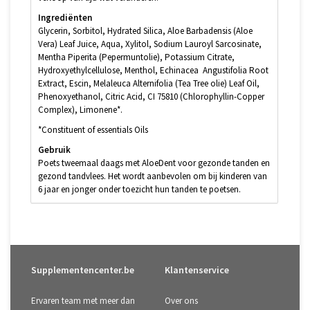
Ingrediënten
Glycerin, Sorbitol, Hydrated Silica, Aloe Barbadensis (Aloe
Vera) Leaf Juice, Aqua, Xylitol, Sodium Lauroyl Sarcosinate,
Mentha Piperita (Pepermuntolie), Potassium Citrate,
Hydroxyethylcellulose, Menthol, Echinacea Angustifolia Root
Extract, Escin, Melaleuca Alternifolia (Tea Tree olie) Leaf Oil,
Phenoxyethanol, Citric Acid, CI 75810 (Chlorophyllin-Copper
Complex), Limonene*.
*Constituent of essentials Oils
Gebruik
Poets tweemaal daags met AloeDent voor gezonde tanden en
gezond tandvlees. Het wordt aanbevolen om bij kinderen van
6 jaar en jonger onder toezicht hun tanden te poetsen.
Supplementencenter.be
Klantenservice
Ervaren team met meer dan
Over ons