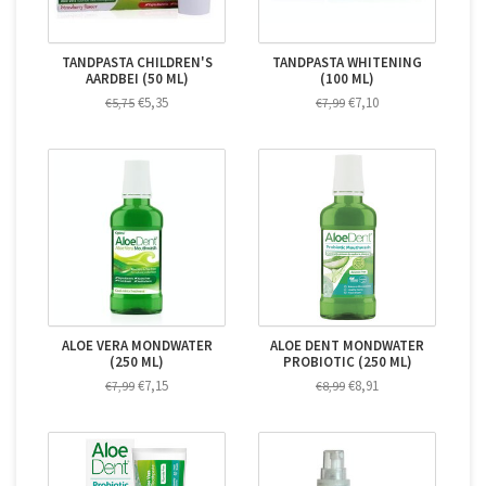
TANDPASTA CHILDREN'S
TANDPASTA WHITENING
AARDBEI (50 ML)
(100 ML)
€5,35
€7,10
€5,75
€7,99
ALOE VERA MONDWATER
ALOE DENT MONDWATER
(250 ML)
PROBIOTIC (250 ML)
€7,15
€8,91
€7,99
€8,99