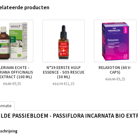
elateerde producten
LERIAAN ECHTE -
N°39 EERSTE HULP
RELAXOTON (60 V-
RIANA OFFICINALIS
ESSENCE - SOS RESCUE
CAPS)
EXTRACT (100 ML)
(30 ML)
€9,25
€19,95
€9,55
€11,15
€9,85
€11,79
ormatie
ILDE PASSIEBLOEM - PASSIFLORA INCARNATA BIO EXTR
chrijving