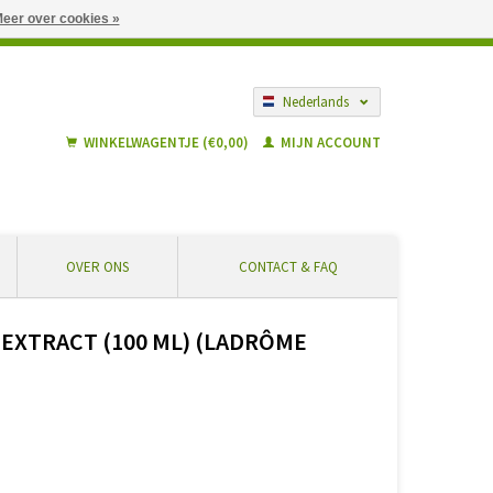
eer over cookies »
gië vanaf € 55 ... Veilig winkelen en geen extra kosten
Nederlands
Français
WINKELWAGENTJE (€0,00)
MIJN ACCOUNT
OVER ONS
CONTACT & FAQ
 EXTRACT (100 ML) (LADRÔME