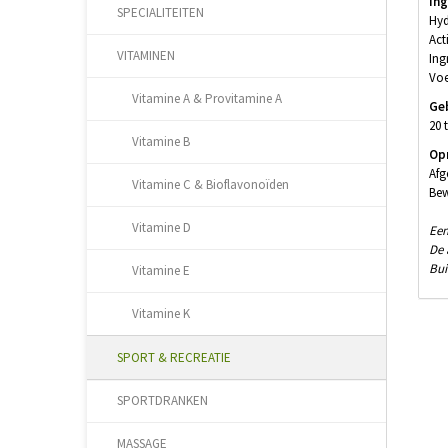
In
SPECIALITEITEN
Hyd
Act
VITAMINEN
Ing
Voe
Vitamine A & Provitamine A
Ge
20 
Vitamine B
Op
Afg
Vitamine C & Bioflavonoïden
Bew
Vitamine D
Een
De 
Bui
Vitamine E
Vitamine K
SPORT & RECREATIE
SPORTDRANKEN
MASSAGE