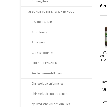
Oolong thee
Ger
GEZONDE VOEDING & SUPER FOOD
Gezonde suikers
Super foods
Super greens
VA
Super smoothies
VALE
BIO 
KRUIDENPREPARATEN
Kruidensamenstellingen
Inf
Chinese kruidenformules
W
Chinese kruidenextracten HC
Oms
Ayurvedische kruidenformules