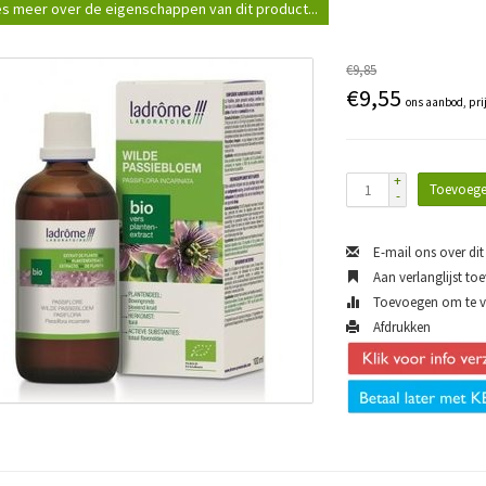
s meer over de eigenschappen van dit product...
€9,85
€9,55
ons aanbod, pri
+
Toevoege
-
E-mail ons over dit
Aan verlanglijst to
Toevoegen om te ve
Afdrukken