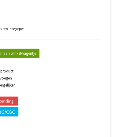
js btw inbegrepen
n aan winkelwagentje
 product
evoegen
rgelijken