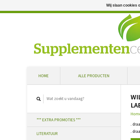
Wij slaan cookies 
Professioneel advies en snelle levering ... Ontvang 5 
HOME
ALLE PRODUCTEN
WI
LA
Hom
*** EXTRA PROMOTIES ***
. dra
. dra
LITERATUUR