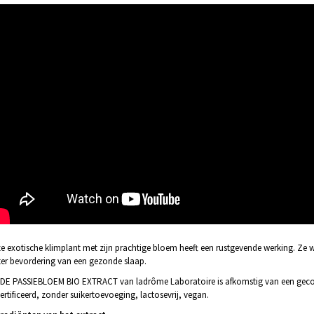
e exotische klimplant met zijn prachtige bloem heeft een rustgevende werking. Ze w
ter bevordering van een gezonde slaap.
DE PASSIEBLOEM BIO EXTRACT van ladrôme Laboratoire is afkomstig van een gecontrole
ertificeerd, zonder suikertoevoeging, lactosevrij, vegan.