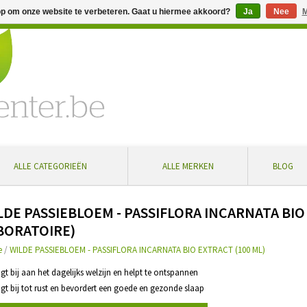
op om onze website te verbeteren. Gaat u hiermee akkoord?
Ja
Nee
M
% extra korting bij aankoop vanaf € 100 ... Gratis levering in Bel
ALLE CATEGORIEËN
ALLE MERKEN
BLOG
LDE PASSIEBLOEM - PASSIFLORA INCARNATA BIO
BORATOIRE)
e
/
WILDE PASSIEBLOEM - PASSIFLORA INCARNATA BIO EXTRACT (100 ML)
agt bij aan het dagelijks welzijn en helpt te ontspannen
agt bij tot rust en bevordert een goede en gezonde slaap