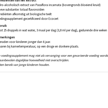
grediënten
van het extract
ro-alcoholisch extract van Passiflora incarnata (bovengronds bloeiend kruid)
ieve substantie: totaal flavonoïden
rediënten afkomstig uit biologische teelt
dingssupplement gecertificeerd door Ecocert
bruik
tot 25 druppels in wat water, 3 maal per dag (3,8 ml per dag), gedurende drie weken
merkingen
eraden voor kinderen jonger dan 6 jaar.
aren bij kamertemperatuur, op een droge en donkere plaats.
 voedingssupplement mag niet als vervanging voor een gevarieerde voeding worde
aanbevolen dagelijkse hoeveelheid niet overschrijden.
ten bereik van jonge kinderen houden.