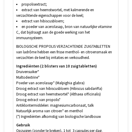
propolisextract;
extract van heemstwortel, met kalmerende en
verzachtende eigenschappen voor de keel;
extract van hibiscusbloem;
en poeder van acerolasap, bron van natuurlijke vitamine
C, dat bijdraagt aan de goede werking van het
immuunsysteem.
BIOLOGISCHE PROPOLIS VERZACHTENDE ZUIGTABLETTEN
van ladrôme hebben een frisse menthol- en citroensmaak en
verzachten de keel bij irritaties en verkoudheid.
Ingrediënten (2 blisters van 10 zuigtabletten)
Druivensuiker*
Maltodextrine*
Poeder van acerolasap* (Malpighia glabra)
Droog extract van hibiscusbloem (Hibiscus sabdariffa)
Droog extract van heemstwortel* (Althaea officinalis)
Droog extract van propolis*
Antiklontermiddelen: magnesiumcarbonaat, talk
Natuurlijk aroma van citroen* en menthol
(*) Ingrediënten afkomstig van biologische landbouw
Gebruik
Opzuigen (zonder te breken), 1 tot 3 capsules per dag.