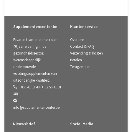
Supplementencenter.be
Klantenservice
Ervaren team met meer dan
Over ons
40 jaar ervaring in de
Contact & FAQ
gezondheidssector.
Verzending & kosten
Wetenschappelijk
Betalen
onderbouwde
Terugzenden
voedingssupplementen van
uitzonderlijke kwaliteit.
056 41 91 48 (+ 32 56 41 91
48)
info@supplementencenter.be
Nieuwsbrief
Social Media