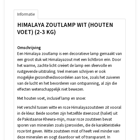
Informatie
HIMALAYA ZOUTLAMP WIT (HOUTEN
VOET) (2-3 KG)
Omschrijving
Een Himalaya zoutlamp is een decoratieve lamp gemaakt van
een groot stuk wit Himalayazout met een lichtbron erin. Door
het warme, zachte licht creëert de lamp een sfeervolle en
rustgevende uitstraling. Veel mensen schrijven er ook
mogelijke gezondheidsvoordelen aan toe, zoals het zuiveren
van de lucht en het bevorderen van ontspanning, al zijn die
effecten wetenschappelijk niet bewezen.
Met houten voet, inclusief lamp en snoer.
Het verschil tussen witte en roze Himalayazoutsteen zit vooral
in de kleur. Beide soorten zijn hetzelfde steenzout (haliet) uit
de Pakistaanse Khewra-mijn, maar roze zoutsteen bevat
sporen van mineralen zoals ijzeroxiden, die de karakteristieke
roze tint geven. Witte zoutsteen mist of heeft veel minder van
deze mineralen en oogt daardoor wit of transparant. In