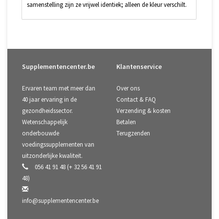
samenstelling zijn ze vrijwel identiek; alleen de kleur verschilt.
Supplementencenter.be
Klantenservice
Ervaren team met meer dan
Over ons
40 jaar ervaring in de
Contact & FAQ
gezondheidssector.
Verzending & kosten
Wetenschappelijk
Betalen
onderbouwde
Terugzenden
voedingssupplementen van
uitzonderlijke kwaliteit.
056 41 91 48 (+ 32 56 41 91
48)
info@supplementencenter.be