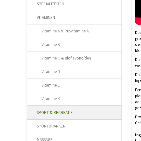
SPECIALITEITEN
VITAMINEN
Vitamine A & Provitamine A
De 
gro
ste
Vitamine B
blo
Vitamine C & Bioflavonoïden
Dui
wel
Vitamine D
Dui
bij
Vitamine E
Een
pla
Vitamine K
aan
gez
SPORT & RECREATIE
Pro
Geb
SPORTDRANKEN
Ing
MASSAGE
Hyd