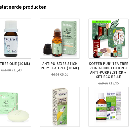
elateerde producten
TREE OLIE (10 ML)
ANTIPUISTJES STICK
KOFFER PUR’ TEA TREE
PUR’ TEA TREE (10 ML)
REINIGENDE LOTION +
€11,40
€11,90
ANTI-PUKKELSTICK +
€6,05
€6,95
SET ECO BELLE
€13,95
€19,95