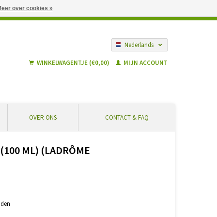
eer over cookies »
gië vanaf € 55 ... Veilig winkelen en geen extra kosten
Nederlands
Français
WINKELWAGENTJE (€0,00)
MIJN ACCOUNT
OVER ONS
CONTACT & FAQ
(100 ML) (LADRÔME
nden