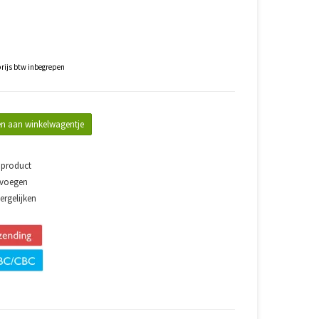
rijs btw inbegrepen
n aan winkelwagentje
 product
evoegen
rgelijken