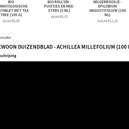
BIO
BIO ROLL’ON -
WILGENROOSJE -
RMATOLOGISCHE
PUISTJES EN MEE-
EPILOBIUM
TABLET MET TEA
ETERS (5 ML)
ANGUSTIFOLIUM (100
TREE (105 G)
ML)
€6,10
€6,28
€6,85
€11,25
€7,15
€11,70
ormatie
EWOON DUIZENDBLAD - ACHILLEA MILLEFOLIUM (100 
chrijving