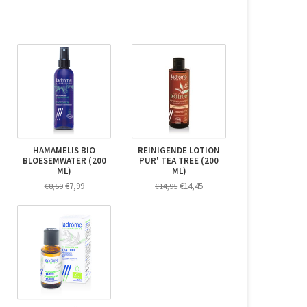
HAMAMELIS BIO
REINIGENDE LOTION
BLOESEMWATER (200
PUR' TEA TREE (200
ML)
ML)
€7,99
€14,45
€8,59
€14,95