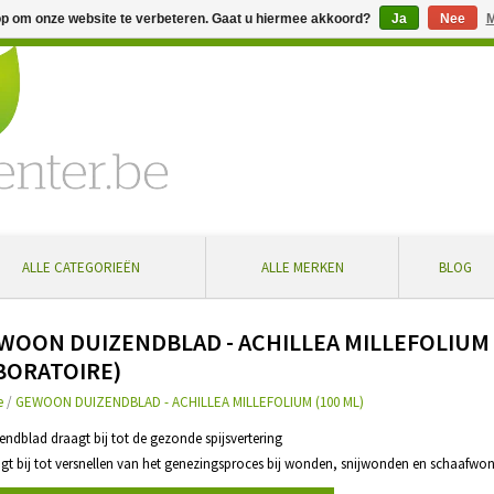
op om onze website te verbeteren. Gaat u hiermee akkoord?
Ja
Nee
M
% extra korting bij aankoop vanaf € 100 ... Gratis levering in Bel
ALLE CATEGORIEËN
ALLE MERKEN
BLOG
WOON DUIZENDBLAD - ACHILLEA MILLEFOLIUM 
BORATOIRE)
e
/
GEWOON DUIZENDBLAD - ACHILLEA MILLEFOLIUM (100 ML)
zendblad draagt bij tot de gezonde spijsvertering
agt bij tot versnellen van het genezingsproces bij wonden, snijwonden en schaafwo