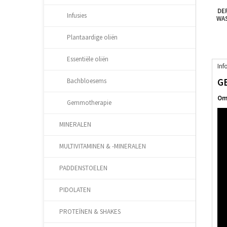
DE
Infusies
WAS
Plantaardige oliën
Essentiële oliën
Inf
G
Bachbloesems
Oms
Gemmotherapie
MINERALEN
MULTIVITAMINEN & -MINERALEN
PADDENSTOELEN
PIDOLATEN
PROTEÏNEN & SHAKES