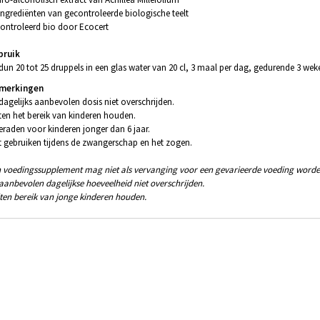
 Ingrediënten van gecontroleerde biologische teelt
ontroleerd bio door Ecocert
bruik
dun 20 tot 25 druppels in een glas water van 20 cl, 3 maal per dag, gedurende 3 wek
merkingen
dagelijks aanbevolen dosis niet overschrijden.
ten het bereik van kinderen houden.
eraden voor kinderen jonger dan 6 jaar.
t gebruiken tijdens de zwangerschap en het zogen.
 voedingssupplement mag niet als vervanging voor een gevarieerde voeding worde
aanbevolen dagelijkse hoeveelheid niet overschrijden.
ten bereik van jonge kinderen houden.