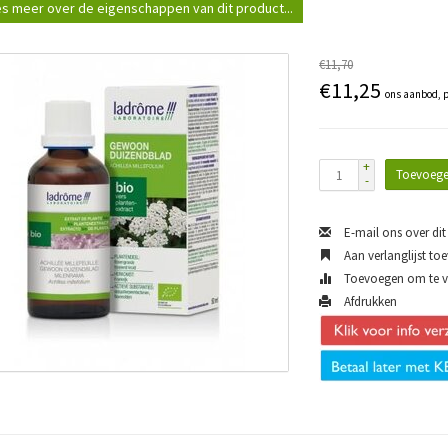
s meer over de eigenschappen van dit product...
€11,70
€11,25
ons aanbod, p
+
Toevoege
-
E-mail ons over dit
Aan verlanglijst to
Toevoegen om te ve
Afdrukken