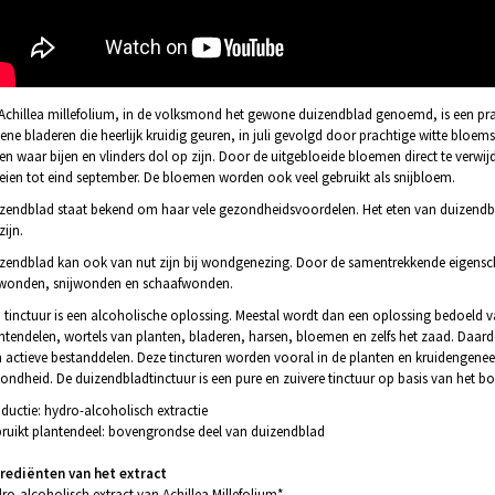
Achillea millefolium, in de volksmond het gewone duizendblad genoemd, is een prach
ene bladeren die heerlijk kruidig geuren, in juli gevolgd door prachtige witte bloem
len waar bijen en vlinders dol op zijn. Door de uitgebloeide bloemen direct te verwi
eien tot eind september. De bloemen worden ook veel gebruikt als snijbloem.
zendblad staat bekend om haar vele gezondheidsvoordelen. Het eten van duizendb
zijn.
zendblad kan ook van nut zijn bij wondgenezing. Door de samentrekkende eigensch
 wonden, snijwonden en schaafwonden.
 tinctuur is een alcoholische oplossing. Meestal wordt dan een oplossing bedoeld v
ntendelen, wortels van planten, bladeren, harsen, bloemen en zelfs het zaad. Daard
 actieve bestanddelen. Deze tincturen worden vooral in de planten en kruidengene
ondheid. De duizendbladtinctuur is een pure en zuivere tinctuur op basis van het 
ductie: hydro-alcoholisch extractie
ruikt plantendeel: bovengrondse deel van duizendblad
rediënten van het extract
ro-alcoholisch extract van Achillea Millefolium*