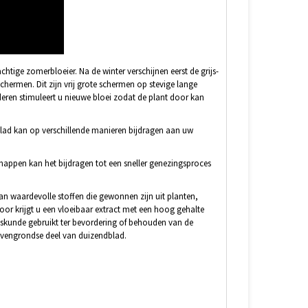
tige zomerbloeier. Na de winter verschijnen eerst de grijs-
schermen. Dit zijn vrij grote schermen op stevige lange
jderen stimuleert u nieuwe bloei zodat de plant door kan
lad kan op verschillende manieren bijdragen aan uw
appen kan het bijdragen tot een sneller genezingsproces
an waardevolle stoffen die gewonnen zijn uit planten,
oor krijgt u een vloeibaar extract met een hoog gehalte
eskunde gebruikt ter bevordering of behouden van de
bovengrondse deel van duizendblad.