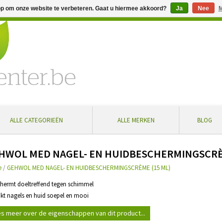
op om onze website te verbeteren. Gaat u hiermee akkoord?
Ja
Nee
M
% extra korting bij aankoop vanaf € 100 ... Gratis levering in Bel
ALLE CATEGORIEËN
ALLE MERKEN
BLOG
HWOL MED NAGEL- EN HUIDBESCHERMINGSCRÈM
e
/
GEHWOL MED NAGEL- EN HUIDBESCHERMINGSCRÈME (15 ML)
chermt doeltreffend tegen schimmel
kt nagels en huid soepel en mooi
s meer over de eigenschappen van dit product...