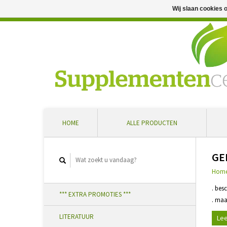
Wij slaan cookies 
Professioneel advies en snelle levering ... Ontvang 5 
HOME
ALLE PRODUCTEN
GE
Hom
. bes
*** EXTRA PROMOTIES ***
. maa
LITERATUUR
Lee