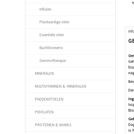
%
Infusies
Plantaardige oliën
Inf
Essentiële oliën
G
Bachbloesems
Oms
Gemmotherapie
Geh
bis
nag
MINERALEN
Bes
MULTIVITAMINEN & -MINERALEN
Der
In
PADDENSTOELEN
Iso
Bis
PIDOLATEN
Ge
Dag
PROTEÏNEN & SHAKES
is.