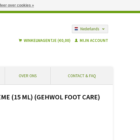
eer over cookies »
gië vanaf € 55 ... Veilig winkelen en geen extra kosten
Nederlands
Français
WINKELWAGENTJE (€0,00)
MIJN ACCOUNT
OVER ONS
CONTACT & FAQ
E (15 ML) (GEHWOL FOOT CARE)