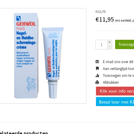
€12,75
€11,95
ons aanbod, p
+
Toevoege
-
E-mail ons over dit
Aan verlanglijst to
Toevoegen om te ve
Afdrukken
elateerde producten