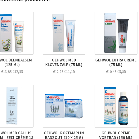
WOL BEENBALSEM
GEHWOL MED
GEHWOL EXTRA CRÈME
(125 ML)
KLOVENZALF (75 ML)
(75 ML)
€12,99
€11,15
€9,55
€13,85
€12,25
€10,45
WOL MED CALLUS
GEHWOL ROZEMARIJN
GEHWOL CRÈME
M - EELT CRÈME 18
BADZOUT (10 X 25 G)
VOETBAD (150 ML)