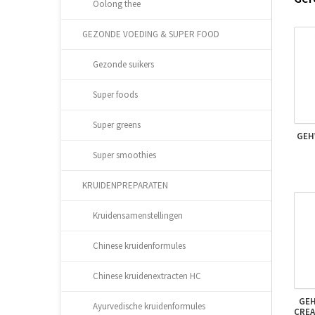
Oolong thee
GEZONDE VOEDING & SUPER FOOD
Gezonde suikers
Super foods
Super greens
GEH
Super smoothies
KRUIDENPREPARATEN
Kruidensamenstellingen
Chinese kruidenformules
Chinese kruidenextracten HC
GEH
Ayurvedische kruidenformules
CREA