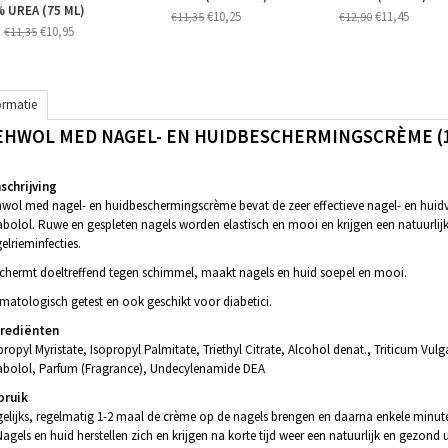
 UREA (75 ML)
€10,25
€11,45
€11,35
€12,90
€10,95
€11,35
ormatie
EHWOL MED NAGEL- EN HUIDBESCHERMINGSCRÈME (1
chrijving
wol med nagel- en huidbeschermingscrème bevat de zeer effectieve nagel- en huid
abolol. Ruwe en gespleten nagels worden elastisch en mooi en krijgen een natuurlij
elrieminfecties.
chermt doeltreffend tegen schimmel, maakt nagels en huid soepel en mooi.
matologisch getest en ook geschikt voor diabetici.
grediënten
propyl Myristate, Isopropyl Palmitate, Triethyl Citrate, Alcohol denat., Triticum Vu
abolol, Parfum (Fragrance), Undecylenamide DEA
bruik
elijks, regelmatig 1-2 maal de crème op de nagels brengen en daarna enkele minute
 Nagels en huid herstellen zich en krijgen na korte tijd weer een natuurlijk en gezond ui