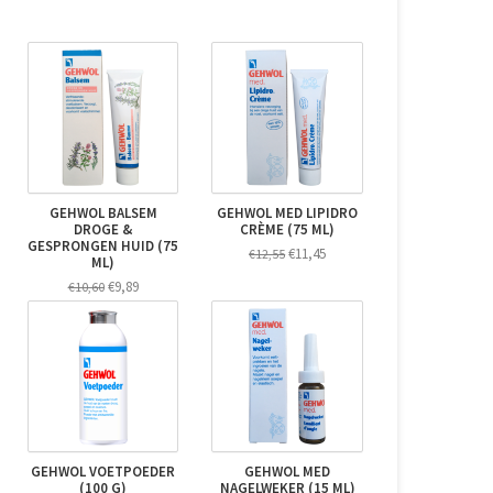
GEHWOL BALSEM
GEHWOL MED LIPIDRO
DROGE &
CRÈME (75 ML)
GESPRONGEN HUID (75
€11,45
€12,55
ML)
€9,89
€10,60
GEHWOL VOETPOEDER
GEHWOL MED
(100 G)
NAGELWEKER (15 ML)