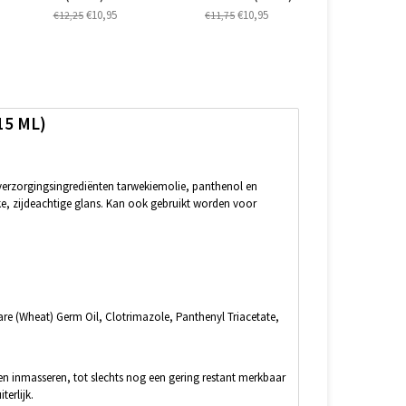
€10,95
€10,95
€12,25
€11,75
5 ML)
verzorgingsingrediënten tarwekiemolie, panthenol en
ke, zijdeachtige glans. Kan ook gebruikt worden voor
lgare (Wheat) Germ Oil, Clotrimazole, Panthenyl Triacetate,
n inmasseren, tot slechts nog een gering restant merkbaar
terlijk.