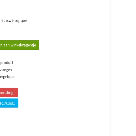
rijs btw inbegrepen
n aan winkelwagentje
 product
evoegen
rgelijken