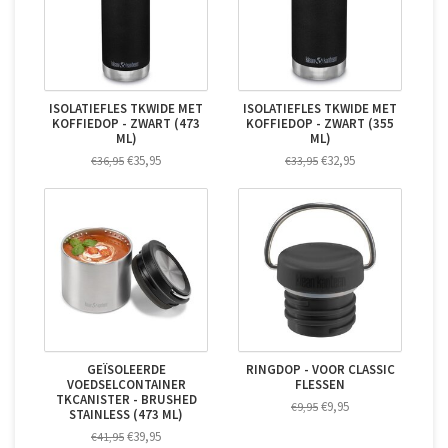
ISOLATIEFLES TKWIDE MET
ISOLATIEFLES TKWIDE MET
KOFFIEDOP - ZWART (473
KOFFIEDOP - ZWART (355
ML)
ML)
€35,95
€32,95
€36,95
€33,95
GEÏSOLEERDE
RINGDOP - VOOR CLASSIC
VOEDSELCONTAINER
FLESSEN
TKCANISTER - BRUSHED
€9,95
€9,95
STAINLESS (473 ML)
€39,95
€41,95