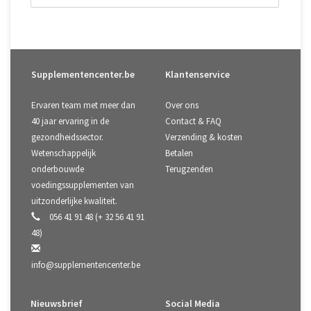
Supplementencenter.be
Klantenservice
Ervaren team met meer dan
Over ons
40 jaar ervaring in de
Contact & FAQ
gezondheidssector.
Verzending & kosten
Wetenschappelijk
Betalen
onderbouwde
Terugzenden
voedingssupplementen van
uitzonderlijke kwaliteit.
056 41 91 48 (+ 32 56 41 91
48)
info@supplementencenter.be
Nieuwsbrief
Social Media