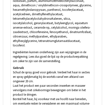
isobutaan, parfum, aluminiumzetmeeloctenylsuccinaat,
aqua, dimethicon / vinyldimethicon-crosspolymeer, glycerine,
hexamethylindanopyraan, panthenol, tocoferylacetaat,
acetylcedreen, dimethylfenethylacetaat,
tetramethylacetyloctahydronaftalenen, silica,
isocetylalcohol, geranylacetaat, butyleenglycol, equisetum
arvense-extract, ceramide np, cetylalcohol, moringa oleifera-
zaadextract, chloorfenesine, fenoxyethanol, dinatriumfosfaat,
citroenzuur, methylparaben, ethylparaben,
ethylhexylglycerine, tetranatriumglutamaatdiacetaat,
tocoferol.
Ingrediënten kunnen onderhevig zijn aan wijzigingen in de
regelgeving. Lees dus goed de lijst op de productverpakking
om zeker te zijn van de samenstelling.
Gebruik
Schud de spray goed voor gebruik. Verdeel het haar in secties
en spray gelijkmatig bij de wortels vanaf een afstand van
ongeveer 20 cm.
Laat het product een paar seconden inwerken en masseer
vervolgens met cirkelvormige bewegingen om beter in het
product te dringen.
Borstel het haar, bij voorkeur met uw hoofd naar beneden,
om eventuele resten te verwijderen en een maximaal volume-