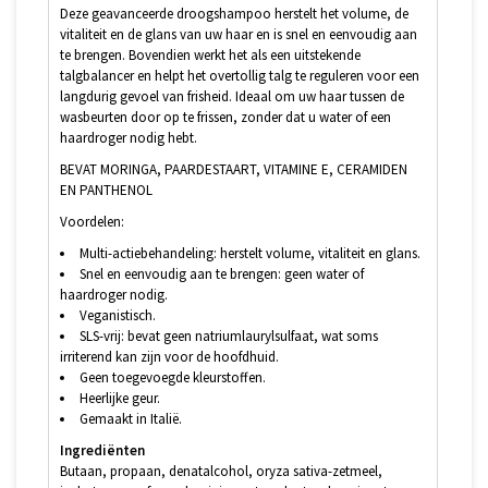
Deze geavanceerde droogshampoo herstelt het volume, de
vitaliteit en de glans van uw haar en is snel en eenvoudig aan
te brengen. Bovendien werkt het als een uitstekende
talgbalancer en helpt het overtollig talg te reguleren voor een
langdurig gevoel van frisheid. Ideaal om uw haar tussen de
wasbeurten door op te frissen, zonder dat u water of een
haardroger nodig hebt.
BEVAT MORINGA, PAARDESTAART, VITAMINE E, CERAMIDEN
EN PANTHENOL
Voordelen:
Multi-actiebehandeling: herstelt volume, vitaliteit en glans.
Snel en eenvoudig aan te brengen: geen water of
haardroger nodig.
Veganistisch.
SLS-vrij: bevat geen natriumlaurylsulfaat, wat soms
irriterend kan zijn voor de hoofdhuid.
Geen toegevoegde kleurstoffen.
Heerlijke geur.
Gemaakt in Italië.
Ingrediënten
Butaan, propaan, denatalcohol, oryza sativa-zetmeel,