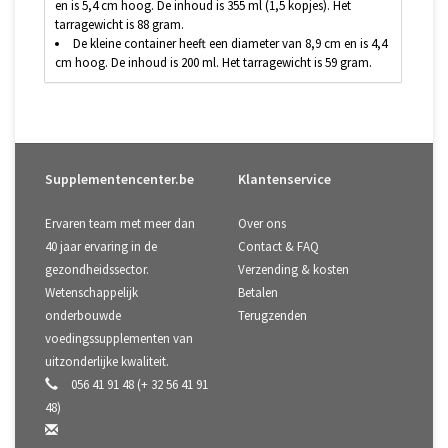
en is 5,4 cm hoog. De inhoud is 355 ml (1,5 kopjes). Het
tarragewicht is 88 gram.
De kleine container heeft een diameter van 8,9 cm en is 4,4
cm hoog. De inhoud is 200 ml. Het tarragewicht is 59 gram.
Supplementencenter.be
Klantenservice
Ervaren team met meer dan
Over ons
40 jaar ervaring in de
Contact & FAQ
gezondheidssector.
Verzending & kosten
Wetenschappelijk
Betalen
onderbouwde
Terugzenden
voedingssupplementen van
uitzonderlijke kwaliteit.
056 41 91 48 (+ 32 56 41 91
48)