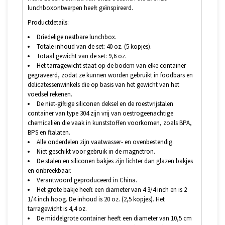
lunchboxontwerpen heeft geïnspireerd.
Productdetails:
Driedelige nestbare lunchbox.
Totale inhoud van de set: 40 oz. (5 kopjes).
Totaal gewicht van de set: 9,6 oz.
Het tarragewicht staat op de bodem van elke container
gegraveerd, zodat ze kunnen worden gebruikt in foodbars en
delicatessenwinkels die op basis van het gewicht van het
voedsel rekenen.
De niet-giftige siliconen deksel en de roestvrijstalen
container van type 304 zijn vrij van oestrogeenachtige
chemicaliën die vaak in kunststoffen voorkomen, zoals BPA,
BPS en ftalaten.
Alle onderdelen zijn vaatwasser- en ovenbestendig.
Niet geschikt voor gebruik in de magnetron.
De stalen en siliconen bakjes zijn lichter dan glazen bakjes
en onbreekbaar.
Verantwoord geproduceerd in China.
Het grote bakje heeft een diameter van 4 3/4 inch en is 2
1/4 inch hoog. De inhoud is 20 oz. (2,5 kopjes). Het
tarragewicht is 4,4 oz.
De middelgrote container heeft een diameter van 10,5 cm