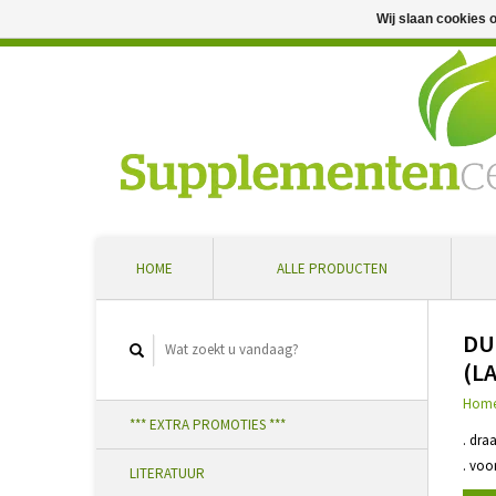
Wij slaan cookies 
Professioneel advies en snelle levering ... Ontvang 5 
HOME
ALLE PRODUCTEN
DU
(L
Hom
*** EXTRA PROMOTIES ***
. dra
. voo
LITERATUUR