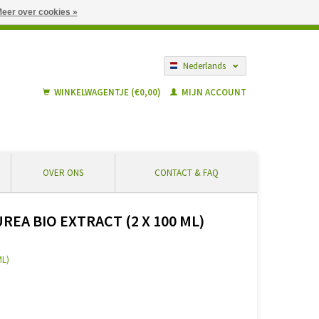
eer over cookies »
gië vanaf € 55 ... Veilig winkelen en geen extra kosten
Nederlands
Français
WINKELWAGENTJE (€0,00)
MIJN ACCOUNT
OVER ONS
CONTACT & FAQ
A BIO EXTRACT (2 X 100 ML)
ML)