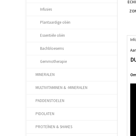
ECH
Infusies
ZO
Plantaardige oliën
Essentiële oliën
Inf
Bachbloesems
Aan
D
Gemmotherapie
MINERALEN
Oms
MULTIVITAMINEN & -MINERALEN
PADDENSTOELEN
PIDOLATEN
PROTEÏNEN & SHAKES