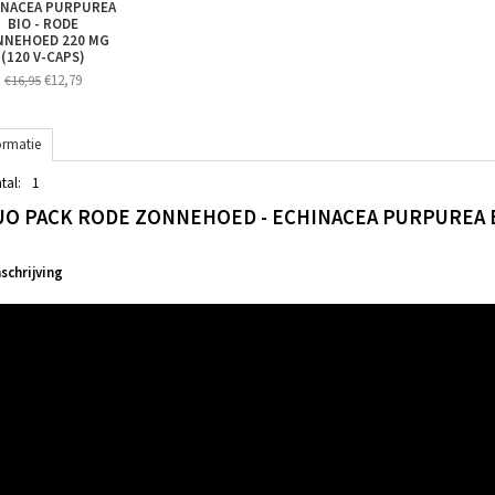
INACEA PURPUREA
BIO - RODE
NNEHOED 220 MG
(120 V-CAPS)
€12,79
€16,95
ormatie
tal:
1
UO PACK RODE ZONNEHOED - ECHINACEA PURPUREA BI
chrijving