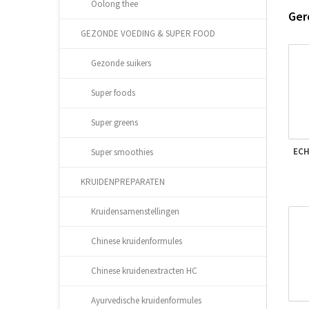
Oolong thee
Ger
GEZONDE VOEDING & SUPER FOOD
Gezonde suikers
Super foods
Super greens
ECH
Super smoothies
KRUIDENPREPARATEN
Kruidensamenstellingen
Chinese kruidenformules
Chinese kruidenextracten HC
Ayurvedische kruidenformules