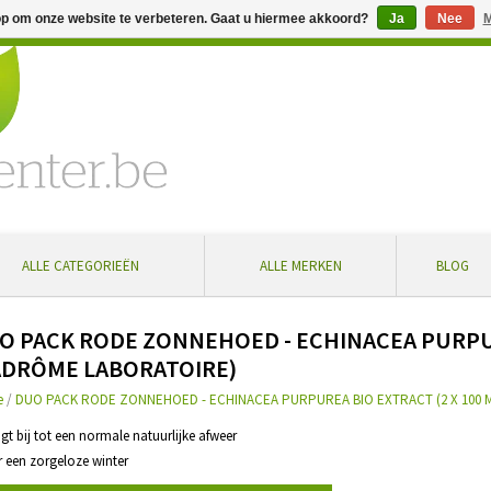
op om onze website te verbeteren. Gaat u hiermee akkoord?
Ja
Nee
M
% extra korting bij aankoop vanaf € 100 ... Gratis levering in Bel
ALLE CATEGORIEËN
ALLE MERKEN
BLOG
O PACK RODE ZONNEHOED - ECHINACEA PURPURE
ADRÔME LABORATOIRE)
e
/
DUO PACK RODE ZONNEHOED - ECHINACEA PURPUREA BIO EXTRACT (2 X 100 
agt bij tot een normale natuurlijke afweer
r een zorgeloze winter