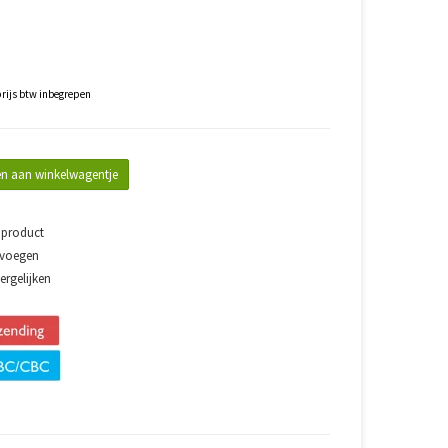
rijs btw inbegrepen
n aan winkelwagentje
 product
evoegen
rgelijken