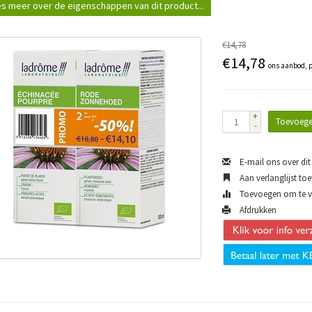
s meer over de eigenschappen van dit product...
€14,78
€14,78
ons aanbod, p
+
Toevoege
-
E-mail ons over dit
Aan verlanglijst to
Toevoegen om te ve
Afdrukken