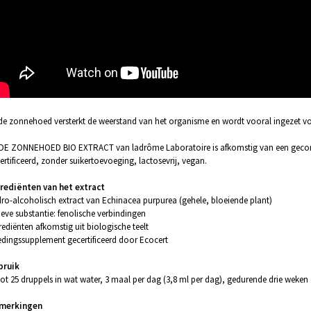
e zonnehoed versterkt de weerstand van het organisme en wordt vooral ingezet vo
E ZONNEHOED BIO EXTRACT van ladrôme Laboratoire is afkomstig van een gecontrolee
ertificeerd, zonder suikertoevoeging, lactosevrij, vegan.
rediënten van het extract
ro-alcoholisch extract van Echinacea purpurea (gehele, bloeiende plant)
ieve substantie: fenolische verbindingen
rediënten afkomstig uit biologische teelt
dingssupplement gecertificeerd door Ecocert
bruik
tot 25 druppels in wat water, 3 maal per dag (3,8 ml per dag), gedurende drie weken
merkingen