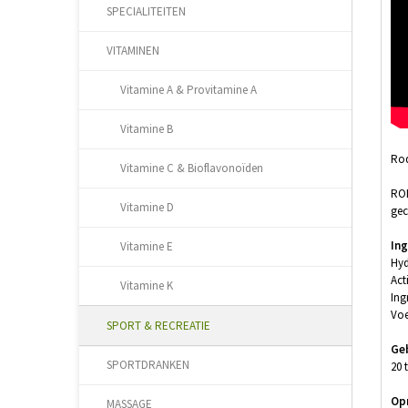
SPECIALITEITEN
VITAMINEN
Vitamine A & Provitamine A
Vitamine B
Rod
Vitamine C & Bioflavonoïden
ROD
Vitamine D
gec
Ing
Vitamine E
Hyd
Act
Vitamine K
Ing
Voe
SPORT & RECREATIE
Ge
SPORTDRANKEN
20 
Op
MASSAGE