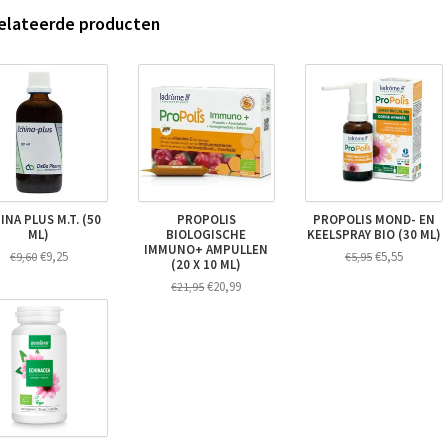
elateerde producten
INA PLUS M.T. (50
PROPOLIS
PROPOLIS MOND- EN
ML)
BIOLOGISCHE
KEELSPRAY BIO (30 ML)
IMMUNO+ AMPULLEN
€9,25
€5,55
€9,60
€5,95
(20 X 10 ML)
€20,99
€21,95