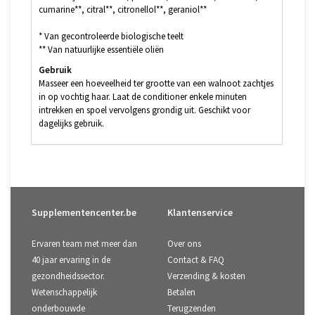
cumarine**, citral**, citronellol**, geraniol**
* Van gecontroleerde biologische teelt
** Van natuurlijke essentiële oliën
Gebruik
Masseer een hoeveelheid ter grootte van een walnoot zachtjes
in op vochtig haar. Laat de conditioner enkele minuten
intrekken en spoel vervolgens grondig uit. Geschikt voor
dagelijks gebruik.
Supplementencenter.be
Klantenservice
Ervaren team met meer dan
Over ons
40 jaar ervaring in de
Contact & FAQ
gezondheidssector.
Verzending & kosten
Wetenschappelijk
Betalen
onderbouwde
Terugzenden