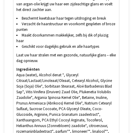
van argan-olie krijgt uw haar een zijdeachtige glans en voelt
het direct zachter aan.
Beschermt kwetsbaar haar tegen uitdroging en breuk
Verzacht de haarstructuur en voorkomt gespleten of broze
punten
Maakt doorkammen makkelijker, zelfs bij dik of pluizig
haar
Geschikt voor dagelijks gebruik en alle haartypes
Laat uw haar stralen met een gezonde, natuurlijke glans – elke
dag opnieuw.
Ingrediënten
Aqua (water), Alcohol denat *, Glyceryl
Citraat/Lactaat/Linoleaat/Oleaat, Cetearyl Alcohol, Glycine
Soja (Soja) Olie*, Sorbitaan Stearaat, Aloë Barbadensis Blad
Sap*, Vitis Vinifera (Druiven) Zaad Olie, Plukenetia Volubilis
Zaadolie*, Argania Spinosa Kernel Olie*, Betaine, Inuline,
Prunus Armeniaca (Abrikoos) Kernel Olie*, Natrium Cetearyl
Sulfaat, Sucrose Cocoate, PCA Glyceryl Oleate, Coco-
Glucoside, Arginine, Punica Granatum zaadextract*,
Xanthaangom, PCA Ethyl Cocoyl Arginate, Tocoferol,
Helianthus Annuus (Zonnebloem) zaadolie*, citroenzuur,
rozemarijnbladextract*, parfum**, limoneen**, linalool**,