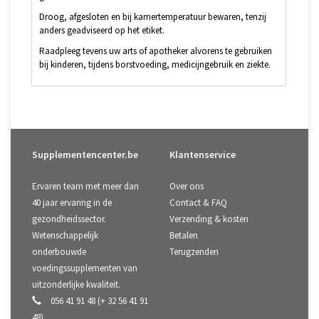
Droog, afgesloten en bij kamertemperatuur bewaren, tenzij
anders geadviseerd op het etiket.
Raadpleeg tevens uw arts of apotheker alvorens te gebruiken
bij kinderen, tijdens borstvoeding, medicijngebruik en ziekte.
Supplementencenter.be
Klantenservice
Ervaren team met meer dan
Over ons
40 jaar ervaring in de
Contact & FAQ
gezondheidssector.
Verzending & kosten
Wetenschappelijk
Betalen
onderbouwde
Terugzenden
voedingssupplementen van
uitzonderlijke kwaliteit.
056 41 91 48 (+ 32 56 41 91
48)