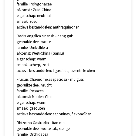
familie: Polygonacae
afkomst : Zuid-China
eigenschap: neutraal
smaak: zoet
actieve bestanddelen: anthraquinonen
Radix Angelica sinensis - dang gui:
gebruikte deel: wortel
familie: Umbellifera
afkomst: West-China (Gansu)
eigenschap: warm
smaak: scherp, zoet
actieve bestanddelen: ligustilide, essentiële oliën
Fructus Chaenomeles speciosa - mu gua:
gebruikte deel: vrucht
familie: Rosacea
afkomst: Midden-China
eigenschap: warm
smaak: gezouten
actieve bestanddelen: saponines, flavonoïden
Rhizoma Gastrodia - tian ma:
gebruikte deel: worteltak, stengel
familie: Orchidacea