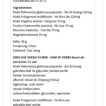
concentratie van 5:1 of 7:1.
Ingrediënten
Radix Rehmannia glutinosa preparata - Shu Di Huang 124 mg
Radix Polygonum multiflorum - He Shou Wu 124 mg
Radix Angelica sinensis - Dang Gui 79 mg
Fructus Chaenomeles speciosa - Mu Gua 79 mg
Rhizoma Gastrodia - Tian Ma 79 mg
Magnesiumstearaat 15 mg
Netto: 50 g
Oorsprong: China
Fabrikant: Tian Jiang
YANG XUE SHENG FA WAN - HAIR SF HERBS bevat de
extracten 7:1 van
Radix Rehmannia glutinosa preparata - shu di huang:
gebruikte deel: de gekookte, bereide wortel
familie: Scrophulariaceae
afkomst: Henan en Zhejiang (China)
eigenschap: zoet, warm
smaak: lichtjes warm
actieve bestanddelen: glycosiden, saponinen
Radix Polygonum multiflorum - he shou wu:
gebruikte deel: wortel