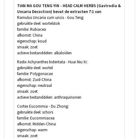
TIAN MA GOU TENG YIN - HEAD CALM HERBS (Gastrodia &
Uncaria Decoction) bevat de extracten 7:1 van
Ramulus Uncaria cum uncis - Gou Teng:
gebruikte deel: wortelstok
familie: Rubiacea
afkomst: China
eigenschap: koud
smaak: zoet
actieve bestanddelen: alkaloïden
Radix Achyranthes bidentata - Huai Niu Xi:
gebruikte deel: wortel
familie: Polygonacae
afkomst: Zuid-China
eigenschap: neutraal
smaak: zoet
actieve bestanddelen: anthraquinonen
Cortex Eucommia - Du Zhong:
gebruikte deel: schors
familie: Eucommiacea
afkomst: Midden-China
eigenschap: warm
smaak: zoet