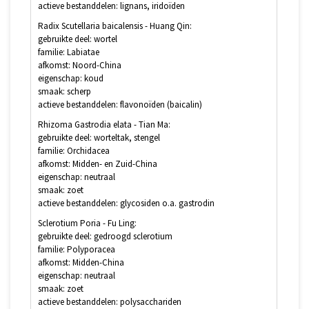
actieve bestanddelen: lignans, iridoïden
Radix Scutellaria baicalensis - Huang Qin:
gebruikte deel: wortel
familie: Labiatae
afkomst: Noord-China
eigenschap: koud
smaak: scherp
actieve bestanddelen: flavonoïden (baicalin)
Rhizoma Gastrodia elata - Tian Ma:
gebruikte deel: worteltak, stengel
familie: Orchidacea
afkomst: Midden- en Zuid-China
eigenschap: neutraal
smaak: zoet
actieve bestanddelen: glycosiden o.a. gastrodin
Sclerotium Poria - Fu Ling:
gebruikte deel: gedroogd sclerotium
familie: Polyporacea
afkomst: Midden-China
eigenschap: neutraal
smaak: zoet
actieve bestanddelen: polysacchariden