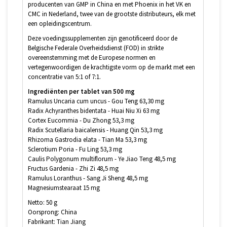
producenten van GMP in China en met Phoenix in het VK en
CMC in Nederland, twee van de grootste distributeurs, elk met
een opleidingscentrum.
Deze voedingssupplementen zijn genotificeerd door de
Belgische Federale Overheidsdienst (FOD) in strikte
overeenstemming met de Europese normen en
vertegenwoordigen de krachtigste vorm op de markt met een
concentratie van 5:1 of 7:1.
Ingrediënten per tablet van 500 mg
Ramulus Uncaria cum uncus - Gou Teng 63,30 mg
Radix Achyranthes bidentata - Huai Niu Xi 63 mg
Cortex Eucommia - Du Zhong 53,3 mg
Radix Scutellaria baicalensis - Huang Qin 53,3 mg
Rhizoma Gastrodia elata - Tian Ma 53,3 mg
Sclerotium Poria - Fu Ling 53,3 mg
Caulis Polygonum multiflorum - Ye Jiao Teng 48,5 mg
Fructus Gardenia - Zhi Zi 48,5 mg
Ramulus Loranthus - Sang Ji Sheng 48,5 mg
Magnesiumstearaat 15 mg
Netto: 50 g
Oorsprong: China
Fabrikant: Tian Jiang