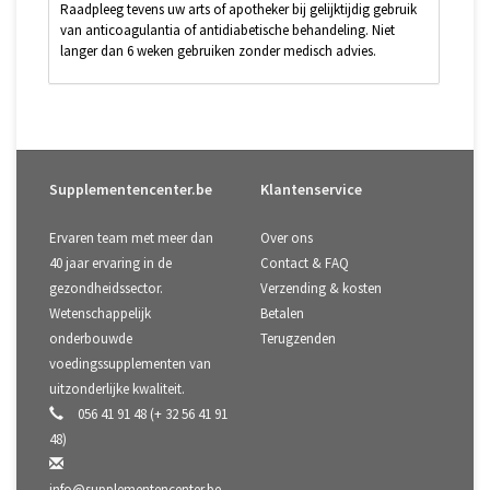
Raadpleeg tevens uw arts of apotheker bij gelijktijdig gebruik
van anticoagulantia of antidiabetische behandeling. Niet
langer dan 6 weken gebruiken zonder medisch advies.
Supplementencenter.be
Klantenservice
Ervaren team met meer dan
Over ons
40 jaar ervaring in de
Contact & FAQ
gezondheidssector.
Verzending & kosten
Wetenschappelijk
Betalen
onderbouwde
Terugzenden
voedingssupplementen van
uitzonderlijke kwaliteit.
056 41 91 48 (+ 32 56 41 91
48)
info@supplementencenter.be