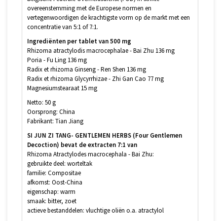
overeenstemming met de Europese normen en
vertegenwoordigen de krachtigste vorm op de markt met een
concentratie van 5:1 of 7:1.
Ingrediënten per tablet van 500 mg
Rhizoma atractylodis macrocephalae - Bai Zhu 136 mg
Poria - Fu Ling 136 mg
Radix et rhizoma Ginseng - Ren Shen 136 mg
Radix et rhizoma Glycyrrhizae - Zhi Gan Cao 77 mg
Magnesiumstearaat 15 mg
Netto: 50 g
Oorsprong: China
Fabrikant: Tian Jiang
SI JUN ZI TANG- GENTLEMEN HERBS (Four Gentlemen
Decoction) bevat de extracten 7:1 van
Rhizoma Atractylodes macrocephala - Bai Zhu:
gebruikte deel: worteltak
familie: Compositae
afkomst: Oost-China
eigenschap: warm
smaak: bitter, zoet
actieve bestanddelen: vluchtige oliën o.a. atractylol