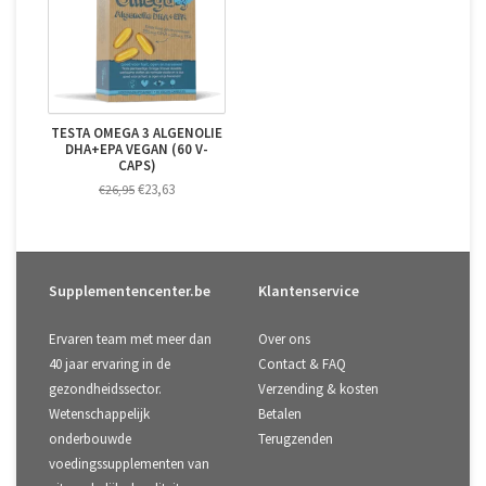
TESTA OMEGA 3 ALGENOLIE
DHA+EPA VEGAN (60 V-
CAPS)
€23,63
€26,95
Supplementencenter.be
Klantenservice
Ervaren team met meer dan
Over ons
40 jaar ervaring in de
Contact & FAQ
gezondheidssector.
Verzending & kosten
Wetenschappelijk
Betalen
onderbouwde
Terugzenden
voedingssupplementen van