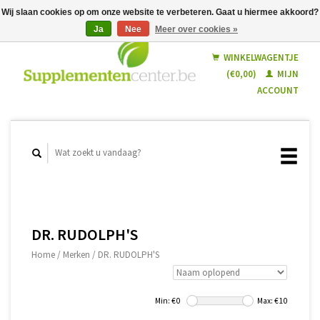
Wij slaan cookies op om onze website te verbeteren. Gaat u hiermee akkoord?
Ja
Nee
Meer over cookies »
Nederlands
Français
WINKELWAGENTJE
(€0,00)
MIJN
ACCOUNT
DR. RUDOLPH'S
Home
/
Merken
/
DR. RUDOLPH'S
Min: €
0
Max: €
10