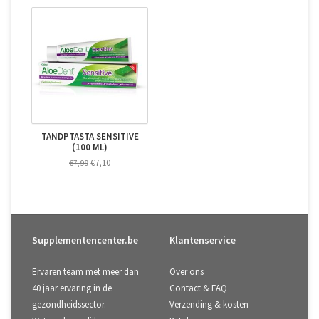
TANDPTASTA SENSITIVE
(100 ML)
€7,10
€7,99
Supplementencenter.be
Klantenservice
Ervaren team met meer dan
Over ons
40 jaar ervaring in de
Contact & FAQ
gezondheidssector.
Verzending & kosten