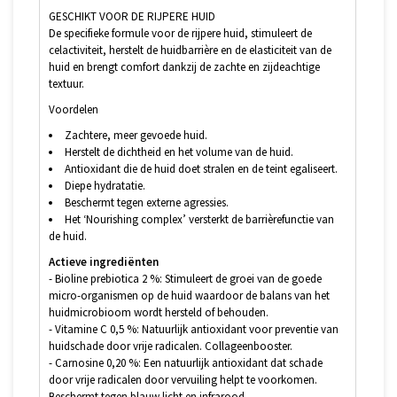
GESCHIKT VOOR DE RIJPERE HUID
De specifieke formule voor de rijpere huid, stimuleert de
celactiviteit, herstelt de huidbarrière en de elasticiteit van de
huid en brengt comfort dankzij de zachte en zijdeachtige
textuur.
Voordelen
Zachtere, meer gevoede huid.
Herstelt de dichtheid en het volume van de huid.
Antioxidant die de huid doet stralen en de teint egaliseert.
Diepe hydratatie.
Beschermt tegen externe agressies.
Het ‘Nourishing complex’ versterkt de barrièrefunctie van
de huid.
Actieve ingrediënten
- Bioline prebiotica 2 %: Stimuleert de groei van de goede
micro-organismen op de huid waardoor de balans van het
huidmicrobioom wordt hersteld of behouden.
- Vitamine C 0,5 %: Natuurlijk antioxidant voor preventie van
huidschade door vrije radicalen. Collageenbooster.
- Carnosine 0,20 %: Een natuurlijk antioxidant dat schade
door vrije radicalen door vervuiling helpt te voorkomen.
Beschermt tegen blauw licht en infrarood.