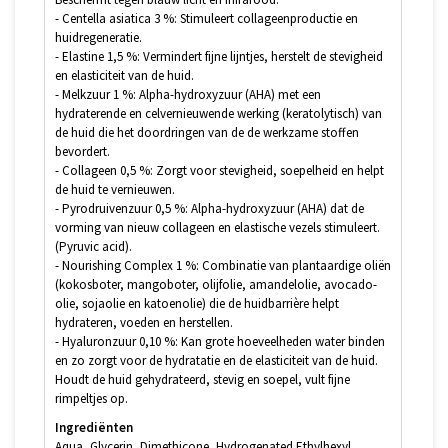
- Centella asiatica 3 %: Stimuleert collageenproductie en
huidregeneratie.
- Elastine 1,5 %: Vermindert fijne lijntjes, herstelt de stevigheid
en elasticiteit van de huid.
- Melkzuur 1 %: Alpha-hydroxyzuur (AHA) met een
hydraterende en celvernieuwende werking (keratolytisch) van
de huid die het doordringen van de de werkzame stoffen
bevordert.
- Collageen 0,5 %: Zorgt voor stevigheid, soepelheid en helpt
de huid te vernieuwen.
- Pyrodruivenzuur 0,5 %: Alpha-hydroxyzuur (AHA) dat de
vorming van nieuw collageen en elastische vezels stimuleert.
(Pyruvic acid).
- Nourishing Complex 1 %: Combinatie van plantaardige oliën
(kokosboter, mangoboter, olijfolie, amandelolie, avocado-
olie, sojaolie en katoenolie) die de huidbarrière helpt
hydrateren, voeden en herstellen.
- Hyaluronzuur 0,10 %: Kan grote hoeveelheden water binden
en zo zorgt voor de hydratatie en de elasticiteit van de huid.
Houdt de huid gehydrateerd, stevig en soepel, vult fijne
rimpeltjes op.
Ingrediënten
Aqua, Glycerin, Dimethicone, Hydrogenated Ethylhexyl