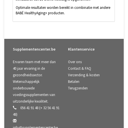
Optimale resultaten worden bereikt in combinatie met andere
BABÉ HealthyAging+ producten.
Supplementencenter.be
Klantenservice
Ervaren team met meer dan
Over ons
40 jaar ervaring in de
Contact & FAQ
gezondheidssector.
Verzending & kosten
Wetenschappelijk
Betalen
onderbouwde
Terugzenden
voedingssupplementen van
uitzonderlijke kwaliteit.
056 41 91 48 (+ 32 56 41 91
48)
info@supplementencenter.be