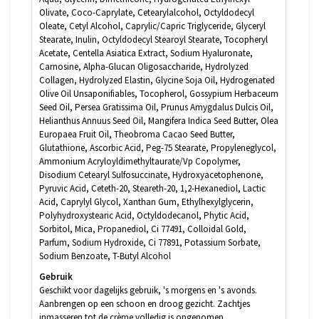
Olivate, Coco-Caprylate, Cetearylalcohol, Octyldodecyl
Oleate, Cetyl Alcohol, Caprylic/Capric Triglyceride, Glyceryl
Stearate, Inulin, Octyldodecyl Stearoyl Stearate, Tocopheryl
Acetate, Centella Asiatica Extract, Sodium Hyaluronate,
Carnosine, Alpha-Glucan Oligosaccharide, Hydrolyzed
Collagen, Hydrolyzed Elastin, Glycine Soja Oil, Hydrogenated
Olive Oil Unsaponifiables, Tocopherol, Gossypium Herbaceum
Seed Oil, Persea Gratissima Oil, Prunus Amygdalus Dulcis Oil,
Helianthus Annuus Seed Oil, Mangifera Indica Seed Butter, Olea
Europaea Fruit Oil, Theobroma Cacao Seed Butter,
Glutathione, Ascorbic Acid, Peg-75 Stearate, Propyleneglycol,
Ammonium Acryloyldimethyltaurate/Vp Copolymer,
Disodium Cetearyl Sulfosuccinate, Hydroxyacetophenone,
Pyruvic Acid, Ceteth-20, Steareth-20, 1,2-Hexanediol, Lactic
Acid, Caprylyl Glycol, Xanthan Gum, Ethylhexylglycerin,
Polyhydroxystearic Acid, Octyldodecanol, Phytic Acid,
Sorbitol, Mica, Propanediol, Ci 77491, Colloidal Gold,
Parfum, Sodium Hydroxide, Ci 77891, Potassium Sorbate,
Sodium Benzoate, T-Butyl Alcohol
Gebruik
Geschikt voor dagelijks gebruik, 's morgens en 's avonds.
Aanbrengen op een schoon en droog gezicht. Zachtjes
inmasseren tot de crème volledig is opgenomen.