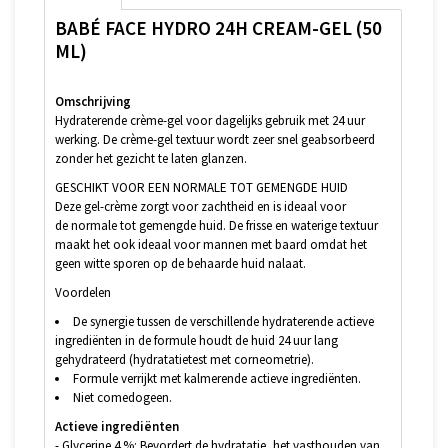
BABÉ FACE HYDRO 24H CREAM-GEL (50
ML)
Omschrijving
Hydraterende crème-gel voor dagelijks gebruik met 24 uur
werking. De crème-gel textuur wordt zeer snel geabsorbeerd
zonder het gezicht te laten glanzen.
GESCHIKT VOOR EEN NORMALE TOT GEMENGDE HUID
Deze gel-crème zorgt voor zachtheid en is ideaal voor
de normale tot gemengde huid. De frisse en waterige textuur
maakt het ook ideaal voor mannen met baard omdat het
geen witte sporen op de behaarde huid nalaat.
Voordelen
De synergie tussen de verschillende hydraterende actieve
ingrediënten in de formule houdt de huid 24 uur lang
gehydrateerd (hydratatietest met corneometrie).
Formule verrijkt met kalmerende actieve ingrediënten.
Niet comedogeen.
Actieve ingrediënten
- Glycerine 4 %: Bevordert de hydratatie, het vasthouden van