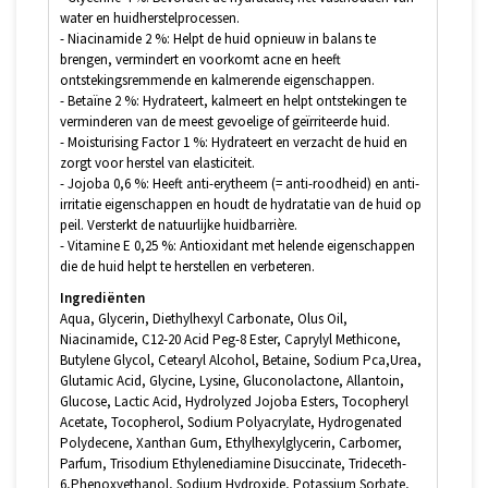
water en huidherstelprocessen.
- Niacinamide 2 %: Helpt de huid opnieuw in balans te
brengen, vermindert en voorkomt acne en heeft
ontstekingsremmende en kalmerende eigenschappen.
- Betaïne 2 %: Hydrateert, kalmeert en helpt ontstekingen te
verminderen van de meest gevoelige of geïrriteerde huid.
- Moisturising Factor 1 %: Hydrateert en verzacht de huid en
zorgt voor herstel van elasticiteit.
- Jojoba 0,6 %: Heeft anti-erytheem (= anti-roodheid) en anti-
irritatie eigenschappen en houdt de hydratatie van de huid op
peil. Versterkt de natuurlijke huidbarrière.
- Vitamine E 0,25 %: Antioxidant met helende eigenschappen
die de huid helpt te herstellen en verbeteren.
Ingrediënten
Aqua, Glycerin, Diethylhexyl Carbonate, Olus Oil,
Niacinamide, C12-20 Acid Peg-8 Ester, Caprylyl Methicone,
Butylene Glycol, Cetearyl Alcohol, Betaine, Sodium Pca,Urea,
Glutamic Acid, Glycine, Lysine, Gluconolactone, Allantoin,
Glucose, Lactic Acid, Hydrolyzed Jojoba Esters, Tocopheryl
Acetate, Tocopherol, Sodium Polyacrylate, Hydrogenated
Polydecene, Xanthan Gum, Ethylhexylglycerin, Carbomer,
Parfum, Trisodium Ethylenediamine Disuccinate, Trideceth-
6,Phenoxyethanol, Sodium Hydroxide, Potassium Sorbate,