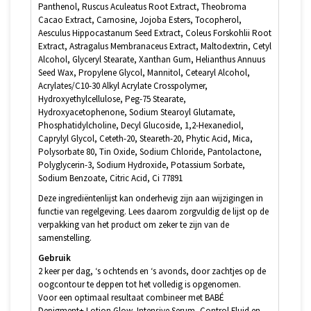
Panthenol, Ruscus Aculeatus Root Extract, Theobroma
Cacao Extract, Carnosine, Jojoba Esters, Tocopherol,
Aesculus Hippocastanum Seed Extract, Coleus Forskohlii Root
Extract, Astragalus Membranaceus Extract, Maltodextrin, Cetyl
Alcohol, Glyceryl Stearate, Xanthan Gum, Helianthus Annuus
Seed Wax, Propylene Glycol, Mannitol, Cetearyl Alcohol,
Acrylates/C10-30 Alkyl Acrylate Crosspolymer,
Hydroxyethylcellulose, Peg-75 Stearate,
Hydroxyacetophenone, Sodium Stearoyl Glutamate,
Phosphatidylcholine, Decyl Glucoside, 1,2-Hexanediol,
Caprylyl Glycol, Ceteth-20, Steareth-20, Phytic Acid, Mica,
Polysorbate 80, Tin Oxide, Sodium Chloride, Pantolactone,
Polyglycerin-3, Sodium Hydroxide, Potassium Sorbate,
Sodium Benzoate, Citric Acid, Ci 77891
Deze ingrediëntenlijst kan onderhevig zijn aan wijzigingen in
functie van regelgeving. Lees daarom zorgvuldig de lijst op de
verpakking van het product om zeker te zijn van de
samenstelling.
Gebruik
2 keer per dag, ‘s ochtends en ‘s avonds, door zachtjes op de
oogcontour te deppen tot het volledig is opgenomen.
Voor een optimaal resultaat combineer met BABÉ
Depigment+ Lotion Glow, Intensive Serum, Control Fluid en