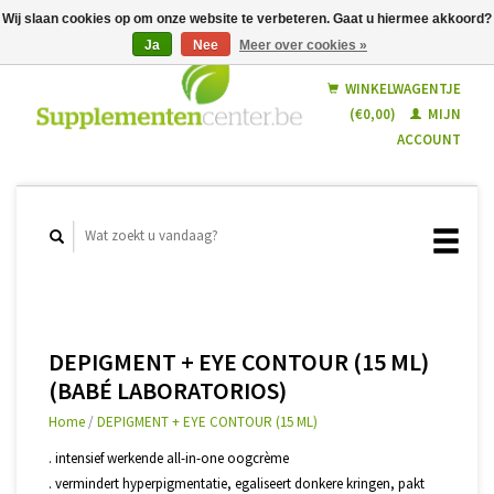
Wij slaan cookies op om onze website te verbeteren. Gaat u hiermee akkoord?
Ja
Nee
Meer over cookies »
Nederlands
Français
WINKELWAGENTJE
(€0,00)
MIJN
ACCOUNT
DEPIGMENT + EYE CONTOUR (15 ML)
(BABÉ LABORATORIOS)
Home
/
DEPIGMENT + EYE CONTOUR (15 ML)
. intensief werkende all-in-one oogcrème
. vermindert hyperpigmentatie, egaliseert donkere kringen, pakt