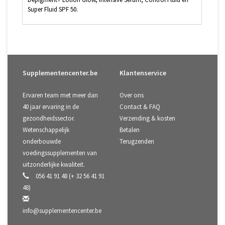
Super Fluid SPF 50.
Supplementencenter.be
Klantenservice
Ervaren team met meer dan
Over ons
40 jaar ervaring in de
Contact & FAQ
gezondheidssector.
Verzending & kosten
Wetenschappelijk
Betalen
onderbouwde
Terugzenden
voedingssupplementen van
uitzonderlijke kwaliteit.
056 41 91 48 (+ 32 56 41 91
48)
info@supplementencenter.be