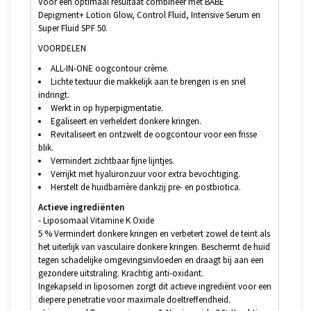
Voor een optimaal resultaat combineer met BABÉ
Depigment+ Lotion Glow, Control Fluid, Intensive Serum en
Super Fluid SPF 50.
VOORDELEN
ALL-IN-ONE oogcontour crème.
Lichte textuur die makkelijk aan te brengen is en snel
indringt.
Werkt in op hyperpigmentatie.
Egaliseert en verheldert donkere kringen.
Revitaliseert en ontzwelt de oogcontour voor een frisse
blik.
Vermindert zichtbaar fijne lijntjes.
Verrijkt met hyaluronzuur voor extra bevochtiging.
Herstelt de huidbarrière dankzij pre- en postbiotica.
Actieve ingrediënten
- Liposomaal Vitamine K Oxide
5 % Vermindert donkere kringen en verbetert zowel de teint als
het uiterlijk van vasculaire donkere kringen. Beschermt de huid
tegen schadelijke omgevingsinvloeden en draagt bij aan een
gezondere uitstraling. Krachtig anti-oxidant.
Ingekapseld in liposomen zorgt dit actieve ingrediënt voor een
diepere penetratie voor maximale doeltreffendheid.