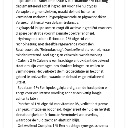
- Liposomaal Tranexaminezuur & Niacinamide 3 % Krachtig
depigmenterend actief ingrediënt voor alle huidtypes.
Verwijdert pigmentvlekken, maakt de huid lichter en
vermindert melasma, hyperpigmentatie en pigmentvlekken.
Versnelt het herstel van de barrièrefunctie.
Ingekapseld in liposomen zorgt dit actieve ingrediënt voor een
diepere penetratie voor maximale doeltreffendheid.
- Hydroxypinacolone Retinoaat 2 % Afgeleid van
retinoïnezuur, met dezelfde regenerende voordelen.
Beschouwd als "Retinolachtig". Doeltreffend als retinol, maar
minder irriterend. Anti aging en celvernieuwende werking.
- Cafeïne 2 % Cafeïne is een krachtige antioxidant die bekend
staat om zijn vermogen om donkere kringen en wallen te
verminderen. Het verbetert de microcirculatie en helpt het
gebied te ontzwellen, waardoor de huid er gerevitaliseerd
uitziet.
- Squalaan 4 % Een lipide, gelijkaardig aan de huidlipiden en
zorgt voor een intense voeding zonder een vettig laagje
achter te laten.
- Panthenol 1 % Afgeleid van vitamine B5, verlicht het gevoel
van jeuk, irritatie en roodheid. Regenereert de huid en herstelt
de natuurlijke barrièrefunctie. Vermindert waterverlies,
waardoor de huid zacht en elastisch blijft.
- Ontzwellend Complex 1 % Een krachtige synergetische mix