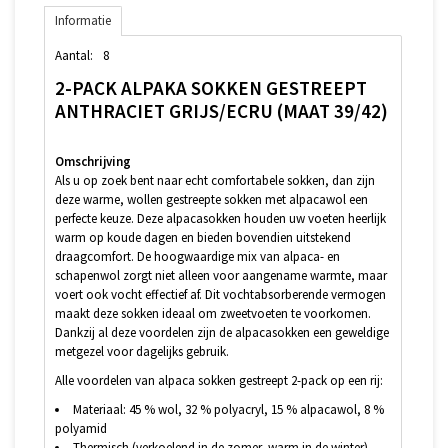
Informatie
Aantal:
8
2-PACK ALPAKA SOKKEN GESTREEPT
ANTHRACIET GRIJS/ECRU (MAAT 39/42)
Omschrijving
Als u op zoek bent naar echt comfortabele sokken, dan zijn
deze warme, wollen gestreepte sokken met alpacawol een
perfecte keuze. Deze alpacasokken houden uw voeten heerlijk
warm op koude dagen en bieden bovendien uitstekend
draagcomfort. De hoogwaardige mix van alpaca- en
schapenwol zorgt niet alleen voor aangename warmte, maar
voert ook vocht effectief af. Dit vochtabsorberende vermogen
maakt deze sokken ideaal om zweetvoeten te voorkomen.
Dankzij al deze voordelen zijn de alpacasokken een geweldige
metgezel voor dagelijks gebruik.
Alle voordelen van alpaca sokken gestreept 2-pack op een rij:
Materiaal: 45 % wol, 32 % polyacryl, 15 % alpacawol, 8 %
polyamid
Thermisch (verkoelend in de zomer, warm in de winter)