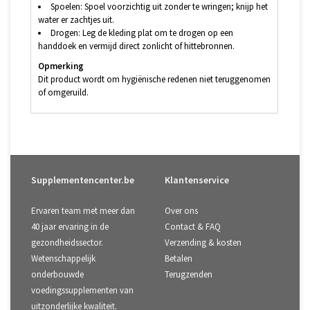
Spoelen: Spoel voorzichtig uit zonder te wringen; knijp het
water er zachtjes uit.
Drogen: Leg de kleding plat om te drogen op een
handdoek en vermijd direct zonlicht of hittebronnen.
Opmerking
Dit product wordt om hygiënische redenen niet teruggenomen
of omgeruild.
Supplementencenter.be
Klantenservice
Ervaren team met meer dan
Over ons
40 jaar ervaring in de
Contact & FAQ
gezondheidssector.
Verzending & kosten
Wetenschappelijk
Betalen
onderbouwde
Terugzenden
voedingssupplementen van
uitzonderlijke kwaliteit.