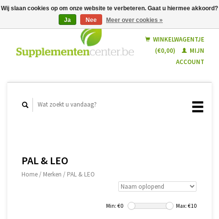
Wij slaan cookies op om onze website te verbeteren. Gaat u hiermee akkoord?
Ja
Nee
Meer over cookies »
Nederlands
Français
WINKELWAGENTJE
(€0,00)
MIJN
ACCOUNT
PAL & LEO
Home
/
Merken
/
PAL & LEO
Min: €
0
Max: €
10