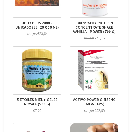
JELLY PLUS 2000 -
100 % WHEY PROTEIN
UNICADOSES (20 X 10 ML)
CONCENTRATE SHAKE
VANILLA - POWER (700 G)
€23,64
€25,95
€41,15
€45,50
5 ÉTOILES MIEL + GELÉE
ACTIVO POWER GINSENG
ROYALE (500 G)
(60 V-CAPS)
€7,00
€22,95
€24,99