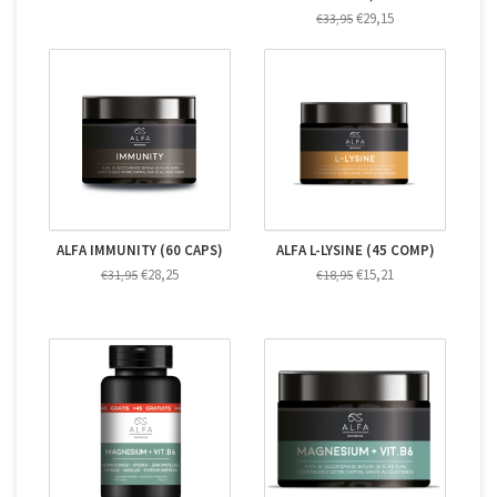
€29,15
€33,95
ALFA IMMUNITY (60 CAPS)
ALFA L-LYSINE (45 COMP)
€28,25
€15,21
€31,95
€18,95