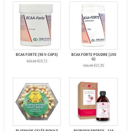
BCAA FORTE (90 V-CAPS)
BCAA FORTE POUDRE (150
G)
€19,72
€23,50
€27,95
€31,90
BIJENHOF GELÉE ROYALE
BIORADIX ENERGY - 116