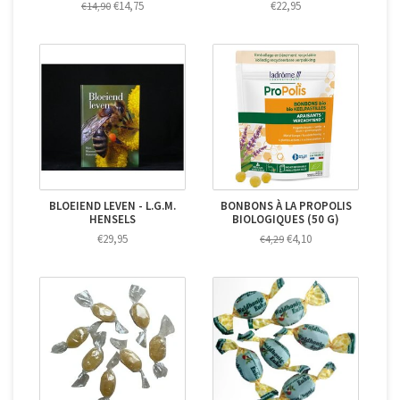
€14,75
€22,95
€14,90
BLOEIEND LEVEN - L.G.M.
BONBONS À LA PROPOLIS
HENSELS
BIOLOGIQUES (50 G)
€29,95
€4,10
€4,29