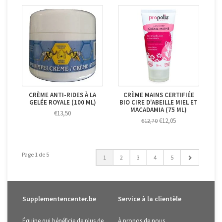
CRÈME ANTI-RIDES À LA
CRÈME MAINS CERTIFIÉE
GELÉE ROYALE (100 ML)
BIO CIRE D'ABEILLE MIEL ET
MACADAMIA (75 ML)
€13,50
€12,05
€12,70
Page 1 de 5
1
2
3
4
5
Supplementencenter.be
Service à la clientèle
Équipe qui bénéficie de plus de
À propos de nous