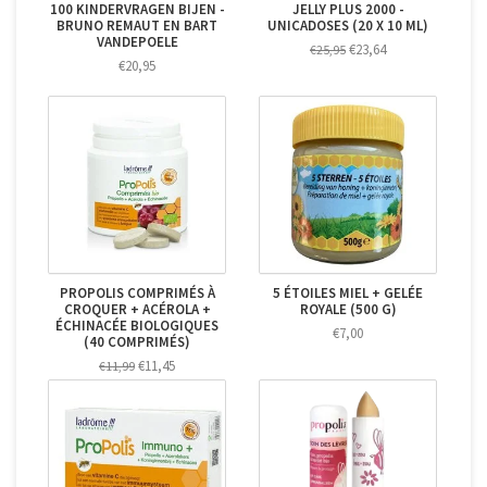
100 KINDERVRAGEN BIJEN -
JELLY PLUS 2000 -
BRUNO REMAUT EN BART
UNICADOSES (20 X 10 ML)
VANDEPOELE
€23,64
€25,95
€20,95
PROPOLIS COMPRIMÉS À
5 ÉTOILES MIEL + GELÉE
CROQUER + ACÉROLA +
ROYALE (500 G)
ÉCHINACÉE BIOLOGIQUES
€7,00
(40 COMPRIMÉS)
€11,45
€11,99