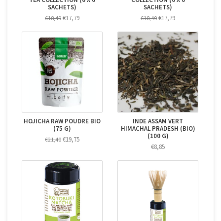
SACHETS)
SACHETS)
€17,79
€17,79
€18,49
€18,49
HOJICHA RAW POUDRE BIO
INDE ASSAM VERT
(75 G)
HIMACHAL PRADESH (BIO)
(100 G)
€19,75
€21,40
€8,85