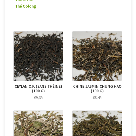
.
Thé Oolong
CEYLAN O.P. (SANS THÉINE)
CHINE JASMIN CHUNG HAO
(100 G)
(100 G)
€9,35
€8,45