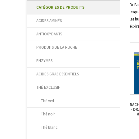
Dr Ba
CATÉGORIES DE PRODUITS
lesqu
les h
ACIDES AMINÉS
élixi
ANTIOXYDANTS
PRODUITS DE LA RUCHE
ENZYMES
ACIDES GRAS ESSENTIELS
THÉ EXCLUSIF
Thé vert
BAC
- DR
&
Thé noir
Thé blanc