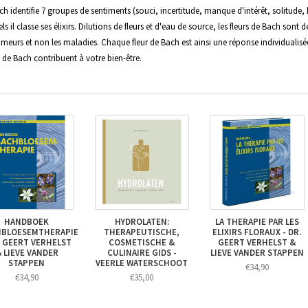
ch identifie 7 groupes de sentiments (souci, incertitude, manque d'intérêt, solitude, 
els il classe ses élixirs. Dilutions de fleurs et d'eau de source, les fleurs de Bach sont
umeurs et non les maladies. Chaque fleur de Bach est ainsi une réponse individualisée 
rs de Bach contribuent à votre bien-être.
HANDBOEK
HYDROLATEN:
LA THERAPIE PAR LES
HBLOESEMTHERAPIE
THERAPEUTISCHE,
ELIXIRS FLORAUX - DR.
. GEERT VERHELST
COSMETISCHE &
GEERT VERHELST &
 LIEVE VANDER
CULINAIRE GIDS -
LIEVE VANDER STAPPEN
STAPPEN
VEERLE WATERSCHOOT
€34,90
€34,90
€35,00