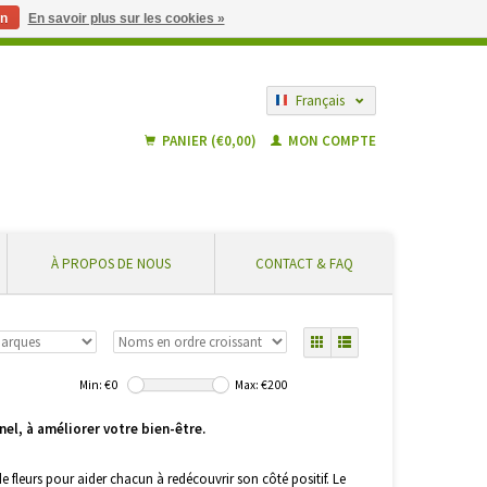
n
En savoir plus sur les cookies »
 partir de € 55 ... En toute sécurité et sans frais supplémentaires
Français
Nederlands
PANIER (€0,00)
MON COMPTE
À PROPOS DE NOUS
CONTACT & FAQ
Min: €
0
Max: €
200
nel, à améliorer votre bien-être.
e fleurs pour aider chacun à redécouvrir son côté positif. Le