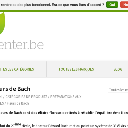
e rendre ce site plus fonctionnel. Est-ce que vous êtes d'accord ?
Oui
No
aire de 5 % à partir de € 100 ... Livraison gratuite en Belgique à
TES LES CATÉGORIES
TOUTES LES MARQUES
BLOG
urs de Bach
il
/
CATÉGORIES DE PRODUITS
/
PRÉPARATIONS AUX
ES
/
Fleurs de Bach
leurs de Bach sont des élixirs floraux destinés à rétablir l'équilibre émotion
ème
but du 20
siècle, le docteur Edward Bach met au point un système de 38 élixirs d