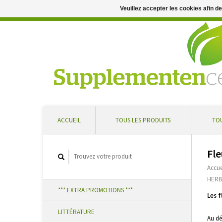
Veuillez accepter les cookies afin d
Conseil professionnel et livraison rapide ... Réduction supplément
ACCUEIL
TOUS LES PRODUITS
TOU
Fle
Accue
HERB
*** EXTRA PROMOTIONS ***
Les f
LITTÉRATURE
Au dé