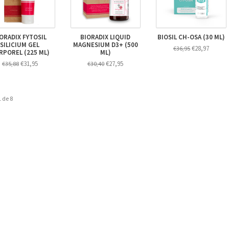
ORADIX FYTOSIL
BIORADIX LIQUID
BIOSIL CH-OSA (30 ML)
SILICIUM GEL
MAGNESIUM D3+ (500
€28,97
€36,95
RPOREL (225 ML)
ML)
€31,95
€27,95
€35,88
€30,40
 de 8