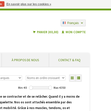
n
En savoir plus sur les cookies »
 partir de € 55 ... En toute sécurité et sans frais supplémentaires
Français
Nederlands
PANIER (€0,00)
MON COMPTE
À PROPOS DE NOUS
CONTACT & FAQ
Min: €
0
Max: €
350
se contracter et de se relâcher. Quand il y a moins de
 squelette. Nos os sont attachés ensemble par des
et mobilité. Grâce à nos muscles, tendons, os et