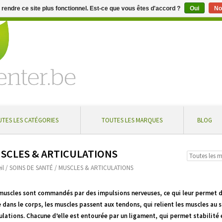
e rendre ce site plus fonctionnel. Est-ce que vous êtes d'accord ?
Oui
No
aire de 5 % à partir de € 100 ... Livraison gratuite en Belgique à
TES LES CATÉGORIES
TOUTES LES MARQUES
BLOG
SCLES & ARTICULATIONS
il
/
SOINS DE SANTÉ
/
MUSCLES & ARTICULATIONS
muscles sont commandés par des impulsions nerveuses, ce qui leur permet de 
 dans le corps, les muscles passent aux tendons, qui relient les muscles au
ulations. Chacune d’elle est entourée par un ligament, qui permet stabilité 