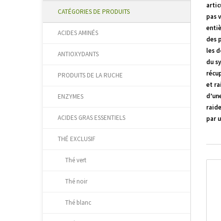
arti
CATÉGORIES DE PRODUITS
pas v
entiè
ACIDES AMINÉS
des p
les d
ANTIOXYDANTS
du s
récup
PRODUITS DE LA RUCHE
et r
d’un
ENZYMES
raide
ACIDES GRAS ESSENTIELS
par u
THÉ EXCLUSIF
Thé vert
Thé noir
Thé blanc