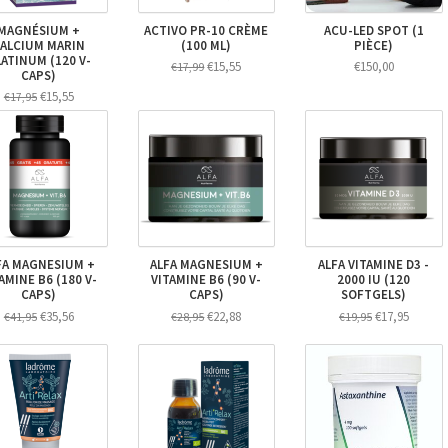
MAGNÉSIUM +
ACTIVO PR-10 CRÈME
ACU-LED SPOT (1
ALCIUM MARIN
(100 ML)
PIÈCE)
ATINUM (120 V-
€15,55
€150,00
€17,99
CAPS)
€15,55
€17,95
FA MAGNESIUM +
ALFA MAGNESIUM +
ALFA VITAMINE D3 -
AMINE B6 (180 V-
VITAMINE B6 (90 V-
2000 IU (120
CAPS)
CAPS)
SOFTGELS)
€35,56
€22,88
€17,95
€41,95
€28,95
€19,95