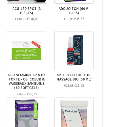
ACU-LED SPOT (3
ADOUCITON (60 V-
PIÈCES)
CAPS)
€348,00
€35,67
€410,00
€36,95
ALFA VITAMINE K2 & D3
ARTI'RELAX HUILE DE
FORTE - OS, COEUR &
MASSAGE BIO (50 ML)
VAISSEAUX SANGUINS
€11,05
€11,85
(60 SOFTGELS)
€28,25
€36,95