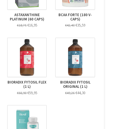
ASTAXANTHINE
BCAA FORTE (180 V-
PLATINUM (60 CAPS)
CAPS)
€16,95
€35,59
€18,75
€42,40
BIORADIX FYTOSIL FLEX
BIORADIX FYTOSIL
(1 L)
ORIGINAL (1 L)
€59,95
€44,30
€66,90
€49,26