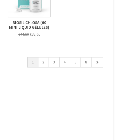
BIOSIL CH-OSA (60
MINI LIQUID GÉLULES)
€38,65
€44,50
1
2
3
4
5
8