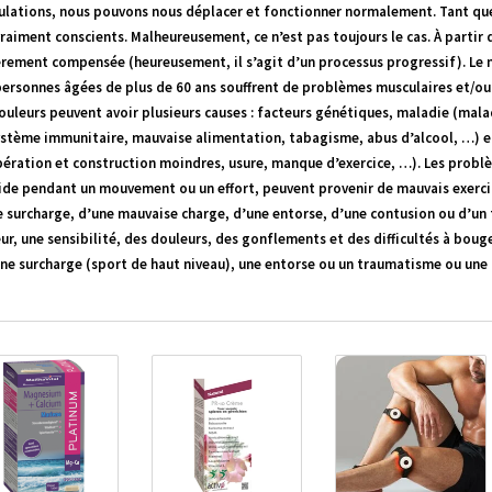
culations, nous pouvons nous déplacer et fonctionner normalement. Tant que
raiment conscients. Malheureusement, ce n’est pas toujours le cas. À partir 
rement compensée (heureusement, il s’agit d’un processus progressif). Le mat
ersonnes âgées de plus de 60 ans souffrent de problèmes musculaires et/ou 
ouleurs peuvent avoir plusieurs causes : facteurs génétiques, maladie (mala
ystème immunitaire, mauvaise alimentation, tabagisme, abus d’alcool, …) et
ération et construction moindres, usure, manque d’exercice, …). Les problèm
aide pendant un mouvement ou un effort, peuvent provenir de mauvais exerc
e surcharge, d’une mauvaise charge, d’une entorse, d’une contusion ou d’un
ur, une sensibilité, des douleurs, des gonflements et des difficultés à bou
ne surcharge (sport de haut niveau), une entorse ou un traumatisme ou une 