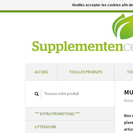
Veuillez accepter les cookies afin d
Conseil professionnel et livraison rapide ... Réduction supplément
ACCUEIL
TOUS LES PRODUITS
TOU
MU
Accue
*** EXTRA PROMOTIONS ***
Nos 
place
LITTÉRATURE
artic