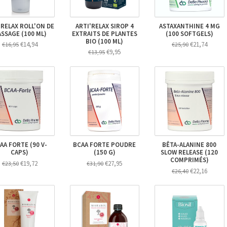
'RELAX ROLL'ON DE
ARTI'RELAX SIROP 4
ASTAXANTHINE 4 MG
SSAGE (100 ML)
EXTRAITS DE PLANTES
(100 SOFTGELS)
BIO (100 ML)
€14,94
€21,74
€16,95
€25,90
€9,95
€13,95
AA FORTE (90 V-
BCAA FORTE POUDRE
BÊTA-ALANINE 800
CAPS)
(150 G)
SLOW RELEASE (120
COMPRIMÉS)
€19,72
€27,95
€23,50
€31,90
€22,16
€26,40